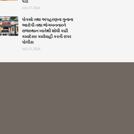
પડી
July 27, 2026
પોક્સો તથા અપહરણના ગુનાના
આરોપી તથા ભોગબનનારને
રાજસ્થાન ખાતેથી શોધી કાઢી
કાયદેસર કાર્યવાહી કરતી રાપર
પોલીસ
July 21, 2026