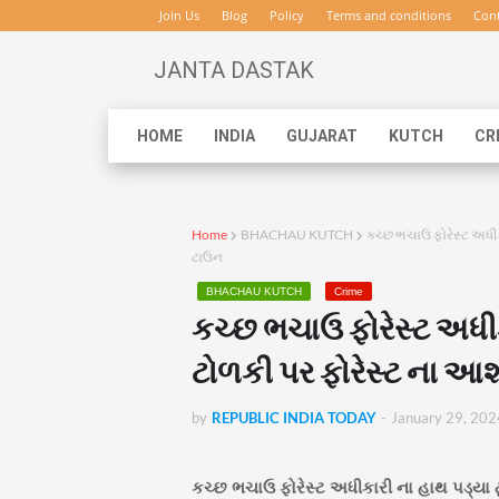
Join Us
Blog
Policy
Terms and conditions
Cont
JANTA DASTAK
HOME
INDIA
GUJARAT
KUTCH
CR
Home
BHACHAU KUTCH
કચ્છ ભચાઉ ફોરેસ્ટ અધીકાર
ટાઉન
BHACHAU KUTCH
Crime
કચ્છ ભચાઉ ફોરેસ્ટ અધીકા
ટોળકી પર ફોરેસ્ટ ના આશી
by
REPUBLIC INDIA TODAY
-
January 29, 202
કચ્છ ભચાઉ ફોરેસ્ટ અધીકારી ના હાથ પડ્યા ટૂં