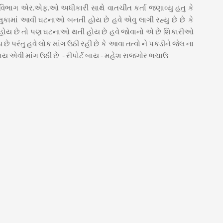
વન વિભાગ એર.એફ.ઓ અધીકારી સાથે વાતચીત કર્તા જણાવ્યુ હતુ કે
કામાં આવી ઘટનાઓ બનતી હોય છે હવે એવુ લાગી રહ્યુ છે છે કે
 હોય છે તો પણ ઘટનાઓ થતી હોય છે હવે જોવાનો એ છે શિકારીઓ
 છે પરંતુ હવે લોક માંગ ઉઠી રહી છે કે આવા તત્વો ને પકડીને જેલ ના
એવી માંગ ઉઠી છે - રીપોર્ટ બાય - મહેશ રાજગોર ભચાઉ