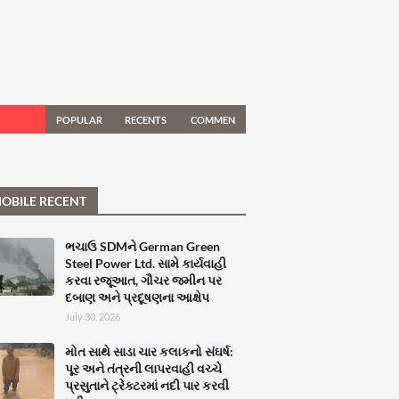
POPULAR
RECENTS
COMMEN
TS
OBILE RECENT
ભચાઉ SDMને German Green
Steel Power Ltd. સામે કાર્યવાહી
કરવા રજૂઆત, ગૌચર જમીન પર
દબાણ અને પ્રદૂષણના આક્ષેપ
July 30, 2026
મોત સાથે સાડા ચાર કલાકનો સંઘર્ષ:
પૂર અને તંત્રની લાપરવાહી વચ્ચે
પ્રસુતાને ટ્રેક્ટરમાં નદી પાર કરવી