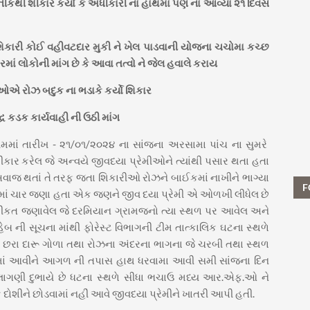
ીકથી શીકાર કર્યા કે અધીકારી ના હાથમાં પણ ના આવ્યા ૨૧ દિવસ
કારી કોઈ વહીવટદાર મુકી ને ખેલ પાડવાની યોજના ચચોમા કચ્છ
માં લોકોની માંગ છે કે આવા તત્વો ને જેલ હવાલે કરાય
એ રોઝ બદુક ના ભડાકે કર્યો શિકાર
્ધ કડક કાર્યવાહી ની ઉઠી માંગ
મમાં તારીખ - ૨૧/૦૧/૨૦૨૪ ના સાંજના અરસામા પાંચ ના સુમરે
ે શીકાર કરેલ જે અન્વયે જીવદયા પ્રેમીઓને ત્યાંથી પસાર થતા હતા
ાજ થતાં તે તરફ જતા શિકારીઓ રોઝને બાઈકમાં નાખીને ભાગ્યા
F
માં ચાર જણા હતા એક જણને જીવ દયા પ્રેમી એ ઓળખી લીધેલ છે
કીકત જણાવેલ જે દરમિયાન ગ્રામજનો ત્યા સ્થળ પર આવેલ અને
ેબ ની સૂચના માંથી ફોરેસ્ટ વિભાગની ટીમ તાત્કાલિક ઘટના સ્થળે
ા છરા દારૂ ગોળા તથા રોઝના અંદરના ભાગના જે ચરબી તથા સ્થળ
વામાં આવીને આગળ ની તપાસ હાથ ધરવામા આવી સમી સાંજના દિન
ને લાગણી દુભાયે છે ધટના સ્થળે સીધા ભચાઉ મધ્ય આર.એફ.ઓ ને
દોશીને છોડવામાં નહીં આવે જીવદયા પ્રેમીને ખાતરી આપી હતી.