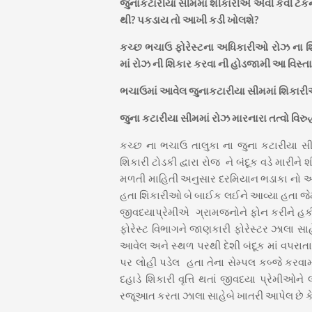
જુનાકટારીયા સીમમાં શીકારીએ એવી કેવી ટેકન
થી? પકડાય તો આખી કડી ખોલશે?
કચ્છ ભચાઉ ફોરેસ્ટના અધિકારીઓ રોઝ ના શિ
માં રોઝ ની શિકાર કરવા ની હોડજામી આ વિસ્તાર
ભચાઉમાં આવેલ જુનાકટારીયા સીમમાં શિકારીઓ
જુના કટારીયા સીમમાં રોઝ મારનારા તત્વો વિરુદ
કચ્છ ના ભચાઉ તાલુકા ના જુના કટારીયા સી
શિકારી ટોડકી દ્વારા રોજ ને બંદૂક વડે મારીન
મળતી માહિતી અનુસાર દરમિયાન ભડાકા નો અવ
હતા શિકારીઓ બે બાઈક લઈને આવ્યા હતા જે
જીવદયાપ્રેમીએ ગ્રામજનોને ફોન કરીને હ
ફોરેસ્ટ વિભાગને જાણકારી ફોરેસ્ટર ઝાલા સાહ
આવેલ અને સ્થળ પરથી દેશી બંદૂક માં વપરાત
પર લોહી પડેલ હતા તેના સેમ્પલ કબ્જે કર
દહાડે શિકારી વૃત્તિ થતાં જીવદયા પ્રેમીઓ
રજૂઆત કરતા ઝાલા સાહેબે ખાતરી આપેલ છે કે 