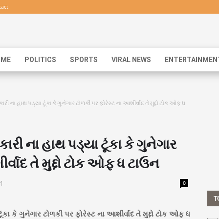
act
IME
POLITICS
SPORTS
VIRAL NEWS
ENTERTAINMEN
ી ના હાથ પડ્યા ટૂંકા કે ગુનેગાર ટોળકી પર ફોરેસ્ટ ના આશીર્વાદ તે મુદ્દો ટોક ઓફ ધ
રી ના હાથ પડ્યા ટૂંકા કે ગુનેગાર
ર્વાદ તે મુદ્દો ટોક ઓફ ધ ટાઉન
4
0
T
કા કે ગુનેગાર ટોળકી પર ફોરેસ્ટ ના આશીર્વાદ તે મુદ્દો ટોક ઓફ ધ