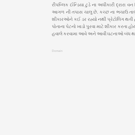
રીપબ્લિક ઈન્ડિયા ટુડે ના અધીકારી દ્રારા 
આગળ ની તપાસ ચાલુ છે. કચ્છ ના ભચાઉ તાલુ
શીકારઓને કઈ ડર રહ્યો નથી પ્રેટોલિગ થતી
પોતાના પેટનો ખાડો પુરવા માટે શીકાર કરતા હોય
હવાલે કરવામા આવે અને આવી ઘટનાઓ બંધ થાય 
Domain