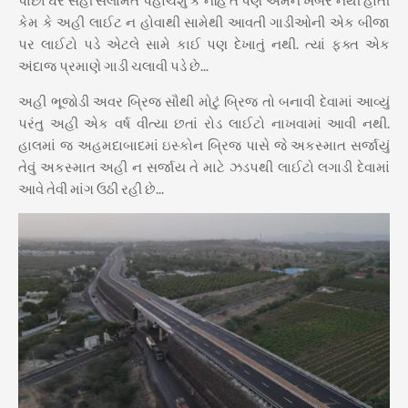
પાછા ઘરે સહી સલામત પહોચશું કે નહિ તે પણ અમને ખબર નથી હોતી
કેમ કે અહી લાઈટ ન હોવાથી સામેથી આવતી ગાડીઓની એક બીજા
પર લાઈટો પડે એટલે સામે કાઈ પણ દેખાતું નથી. ત્યાં ફક્ત એક
અંદાજ પ્રમાણે ગાડી ચલાવી પડે છે...
અહી ભૂજોડી અવર બ્રિજ સૌથી મોટું બ્રિજ તો બનાવી દેવામાં આવ્યું
પરંતુ અહી એક વર્ષ વીત્યા છતાં રોડ લાઈટો નાખવામાં આવી નથી.
હાલમાં જ અહમદાબાદમાં ઇસ્કોન બ્રિજ પાસે જે અકસ્માત સર્જાયું
તેવું અકસ્માત અહી ન સર્જાય તે માટે ઝડપથી લાઈટો લગાડી દેવામાં
આવે તેવી માંગ ઉઠી રહી છે...