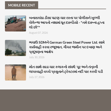
MOBILE RECENT
બનાસકાંઠા ડીસા પાટણ ચાર રસ્તા પર પોલીસને ખુલ્લી
ચેલેન્જ આપતો નશામાં ધૂત દારૂડિયો - "તમે દારૂના હપ્તા
લો છો"*
August 07, 2026
ભચાઉ SDMને German Green Steel Power Ltd. સામે
કાર્યવાહી કરવા રજૂઆત, ગૌચર જમીન પર દબાણ અને
પ્રદૂષણના આક્ષેપ
July 30, 2026
મોત સાથે સાડા ચાર કલાકનો સંઘર્ષ: પૂર અને તંત્રની
લાપરવાહી વચ્ચે પ્રસુતાને ટ્રેક્ટરમાં નદી પાર કરવી પડી
July 27, 2026