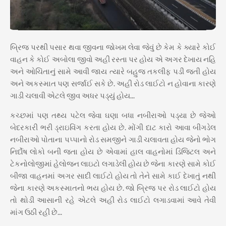
બ્રિજ પરથી પસાર થવા જીવના જોખમ લેવા જેવું છે કેમ કે ક્યારે કોઈ
વાહન કે કોઈ અબોલા જીવો અહી રસ્તા પર હોય એ અગર દેખાય નહિ
અને ઓચિંતાનું સામે આવી જાય ત્યારે બહુજ તકલીફ પડી જતી હોય
અને અકસ્માત પણ સર્જાઈ સકે છે. અહી રોડ લાઈટો ન હોવાના કારણે
ગાડી ચલાવી એટલે જીવ અધર પડ્યું હોય...
કચ્છમાં પણ તથ્ય પટેલ જેવા ઘણા બધા નબીરાઓ પડ્યા છે જેઓ
બેદરકારી ભરી ડ્રાઇવિંગ કરતા હોય છે. મોંગી દાટ કારો આવા બીગડેલ
નબીરાઓ પોતાના પપ્પાનો રોડ સમજીને ગાડી ચલાવતા હોય જેનો ભોગ
નિર્દોષ લોકો બની જતા હોય છે એવામાં હાલ વાહનોમાં ડિજિટલ અને
ટેકનોલોજીમાં હેલોજન લાઇટો લગાડેલી હોય છે જેના કારણે સામે કોઈ
બીજા વાહનમાં અગર સાદી લાઈટો હોય તો તેને સામે કાઈ દેખાતું નથી
જેના કારણે અકસ્માતનો ભય હોય છે. જો બ્રિજ પર રોડ લાઈટો હોય
તો થોડી આસાની રહે એટલે અહી રોડ લાઈટો લગાડવામાં આવે તેવી
માંગ ઉઠી રહી છે...