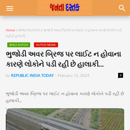
Home
BHUJ KUTCH
ભુજોડી અવર બ્રિજ પર લાઈટ ન હોવાના કારણે લોકોને પડી
રહી છે હાલાકી...
BHUJ KUTCH
KUTCH NEWS
ભુજોડી અવર બ્રિજ પર લાઈટ ન હોવાના
કારણે લોકોને પડી રહી છે હાલાકી...
by
REPUBLIC INDIA TODAY
-
February 15, 2024
0
ભુજોડી અવર બ્રિજ પર લાઈટ ન હોવાના કારણે લોકોને પડી રહી છે
હાલાકી...