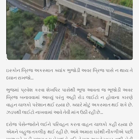
ઇસ્કોન બ્રિજ અકસ્માત ક્યાંક ભુજોડી અવર બ્રિજ પાસે ન થાય તે
ધ્યાન રાખજો...
ભુજમાં પ્રવેશ કરવા શેખપિર પાસેથી ભૂજ આવતા જ ભૂજોડી અવર
બ્રિજ બનાવવામાં આવ્યું પરંતુ અહી રોડ લાઈટો ન હોવાના કારણે
વાહન ચાલકો પરેશાન થઈ રહ્યા છે. ક્યારે મોટું અકસ્માત થઈ શકે છે.
ઝડપથી લાઈટો નાખવામાં આવે તેવી માંગ ઉઠી રહી છે...
દરોજ પેસેન્જરોને લઈને પરિવહન કરતા વાહન ચાલકો કહી રહ્યા છે
એમને બહુજ તકલીફ થઈ રહી છે. અમે અમારા ઘરેથી નીકળીએ પછી