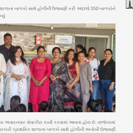
િક શાળાના બાળકો સાથે હોળીની ઉજવણી કરી અંદાજે 350 બાળકોને
્યું
ારા અવારનવાર સેવાકીય કાર્યો કરવામાં આવતા હોય છે. તાજેતરમાં
રપુરી સરકારી પ્રાથમિક શાળાના બાળકો સાથે હોળીની અનોખી ઉજવણી