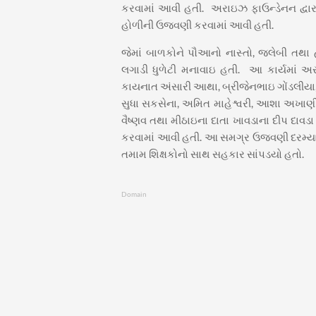
કરવામાં આવી હતી. અરાઇઝ ફાઉન્ડેનન દ્વારા
હોળીની ઉજવણી કરવામાં આવી હતી.
જેમાં બાળકોને પૌઆનો નાસ્તો, જલેબી તથા હ
લગાડી ધુળેટી મનાવાઇ હતી. આ કાર્યમાં અ
કાયનાત અંસારી આથા, બ્રીજેનભાઇ ગોંડલીયા, રાહ
સુધા સકસેના, અમિત માહેશ્વરી, આશા અખાણી, ચ
વૈષ્ણવ તથા મીઠાઇના દાતા ખાવડાના દીપ દાવ
કરવામાં આવી હતી. આ સમગ્ર ઉજવણી દરમ્યાન 
તમામ શિક્ષકોનો સાથ સહકાર સાંપડયો હતો.
Domain