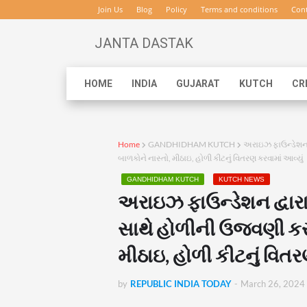
Join Us
Blog
Policy
Terms and conditions
Cont
JANTA DASTAK
HOME
INDIA
GUJARAT
KUTCH
CR
Home
GANDHIDHAM KUTCH
અરાઇઝ ફાઉન્ડેશન દ
બાળકોને નાસ્તો, મીઠાઇ, હોળી કીટનું વિતરણ કરવામાં આવ્યું
GANDHIDHAM KUTCH
KUTCH NEWS
અરાઇઝ ફાઉન્ડેશન દ્વારા
સાથે હોળીની ઉજવણી કરી
મીઠાઇ, હોળી કીટનું વિતર
by
REPUBLIC INDIA TODAY
-
March 26, 2024