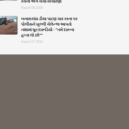
રચના અંગે ચર્ચા-વિચારણા
August 08, 2026
બનાસકાંઠા ડીસા પાટણ ચાર રસ્તા પર
પોલીસને ખુલ્લી ચેલેન્જ આપતો
નશામાં ધૂત દારૂડિયો - "તમે દારૂના
હપ્તા લો છો"*
August 07, 2026