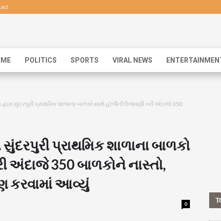
act
IME
POLITICS
SPORTS
VIRAL NEWS
ENTERTAINMEN
્વારા સુંદરપુરી પ્રાથમિક શાળાના બાળકો સાથે હોળીની ઉજવણી કરી અંદાજે 350
 સુંદરપુરી પ્રાથમિક શાળાના બાળકો
 અંદાજે 350 બાળકોને નાસ્તો,
ણ કરવામાં આવ્યું
T
0