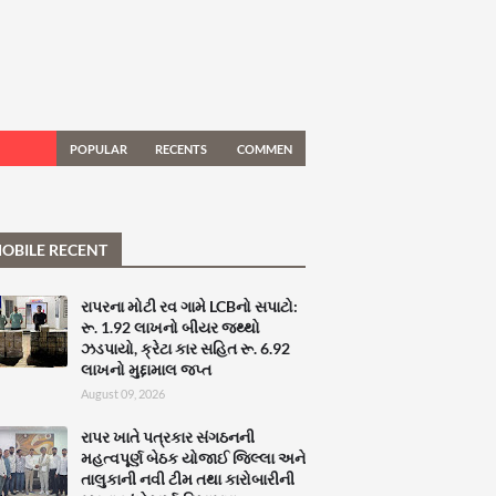
POPULAR
RECENTS
COMMEN
TS
OBILE RECENT
રાપરના મોટી રવ ગામે LCBનો સપાટો:
રૂ. 1.92 લાખનો બીયર જથ્થો
ઝડપાયો, ક્રેટા કાર સહિત રૂ. 6.92
લાખનો મુદ્દામાલ જપ્ત
August 09, 2026
રાપર ખાતે પત્રકાર સંગઠનની
મહત્વપૂર્ણ બેઠક યોજાઈ જિલ્લા અને
તાલુકાની નવી ટીમ તથા કારોબારીની