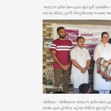
અરાઇઝ ફાઉન્ડેશન દ્વારા સુંદરપુરી પ્રાથમ
નાસ્તો, મીઠાઇ, હોળી કીટનું વિતરણ કરવામાં આવ
ગાંધીધામ : ગાંધીધામના અરાઇઝ ફાઉન્ડેશન દ્વ
સંસ્થા દ્વારા હોળીના તહેવાર નિમિત્તે સુંદ