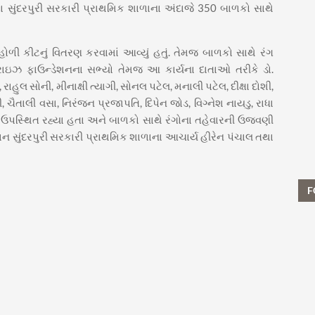
 સુંદરપુરી સરકારી પ્રાથમિક શાળાના અંદાજે 350 બાળકો સાથે
ોળી કીટનું વિતરણ કરવામાં આવ્યું હતું. તેમજ બાળકો સાથે રંગ
રાઇઝ ફાઉન્ડેશનના સભ્યો તેમજ આ કાર્યના દાતાઓ તરીકે ડો.
ુલ સોની, મીનાક્ષી ત્યાગી, સોનલ પટેલ, મનાલી પટેલ, દીક્ષા દોશી,
ૈતાલી વસા, નિરંજન પ્રજાપતિ, દિપેન જોડ, વિગ્નેશ નાયડુ, રાધા
ડા ઉપસ્થિત રહ્યા હતા અને બાળકો સાથે રંગોના તહેવારની ઉજવણી
સુંદરપુરી સરકારી પ્રાથમિક શાળાના આચાર્ય હીરેન પંચાલ તથા
F