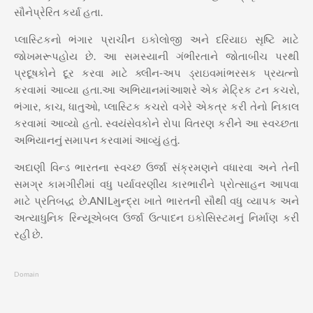
સૌનેપ્રેરિત કર્યા હતા.
પ્લાસ્ટિકનો ભંગાર પ્રાચીન ઇકોલોજી અને દરિયાઇ સૃષ્ટિ માટે
જોખમરૂપહોય છે. આ સમસ્યાની ગંભીરતાને જોતાબીચ પરથી
પ્રદૂષકોને દૂર કરવા માટે ક્લીન-અપ ડ્રાઇવમાંભરસક પ્રયત્નો
કરવામાં આવ્યા હતા.આ અભિયાનમાંઆશરે એક મેટ્રિક ટન કચરો,
ભંગાર, કાચ, ધાતુઓ, પ્લાસ્ટિક કચરો વગેરે એકત્ર કરી તેનો નિકાલ
કરવામાં આવ્યો હતો. સ્વયંસેવકોને રોપા વિતરણ કરીને આ સ્વચ્છતા
અભિયાનનું સમાપન કરવામાં આવ્યું હતું.
અદાણી વિન્ડ ભારતના સ્વચ્છ ઉર્જા સંક્રમણને વધારવા અને તેની
સમગ્ર કામગીરીમાં વધુ પર્યાવરણીય કારભારીને પ્રોત્સાહન આપવા
માટે પ્રતિબદ્ધ છે.ANILમુન્દ્રા ખાતે ભારતની સૌથી વધુ વ્યાપક અને
અત્યાધુનિક રિન્યૂએબલ ઉર્જા ઉત્પાદન ઇકોસિસ્ટમનું નિર્માણ કરી
રહી છે.
Domain