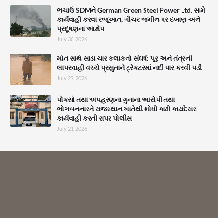
ભચાઉ SDMને German Green Steel Power Ltd. સામે
કાર્યવાહી કરવા રજૂઆત, ગૌચર જમીન પર દબાણ અને
પ્રદૂષણના આક્ષેપ
July 30, 2026
મોત સાથે સાડા ચાર કલાકનો સંઘર્ષ: પૂર અને તંત્રની
લાપરવાહી વચ્ચે પ્રસુતાને ટ્રેક્ટરમાં નદી પાર કરવી પડી
July 27, 2026
પોક્સો તથા અપહરણના ગુનાના આરોપી તથા
ભોગબનનારને રાજસ્થાન ખાતેથી શોધી કાઢી કાયદેસર
કાર્યવાહી કરતી રાપર પોલીસ
July 21, 2026