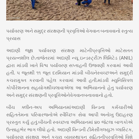
પર્યાવરણ અને સમુદ્ર સંરક્ષણની પ્રવૃત્તિઓ વેગવાન બનાવવાનો સ્તુત્ય
પ્રયાસ
અદાણી જૂથ પર્યાવરણ સંરક્ષણ માટેનીપ્રવૃત્તિઓ માટેસતત
પ્રયત્નશીલ છે.તાજેતરમાં અદાણી ન્યૂ ઇન્ડસ્ટ્રીઝ લિમિટેડ (ANIL)
દ્વારા માંડવી ખાતે વિશ્વ પર્યાવરણ સપ્તાહની ઉજવણી કરવામાં આવી
હતી. ૫ જૂનથી ૧૧ જૂન દરમિયાન માંડવી બીચનેસ્વચ્છઅને સમુદ્રી
કચરામુક્ત કરવાની પહેલ કરવામાં આવી હતી.માંડવી મ્યુનિસિપલ
કોર્પોરેશનના સહયોગથીચલાવાએલા આ અભિયાનનો હેતુ પર્યાવરણ
અને સમુદ્ર સંરક્ષણની પ્રવૂત્તિઓનેવેગવાનબનાવવાનો હતો.
બીચ ક્લીન-અપ અભિયાનમાંઅદાણી વિન્ડના કર્મચારીઓ
સહિતતેમના પરિવારજનોએ સ્વૈચ્છિક સેવા આપી અનોખુ ઉદાહરણ
પ્રસ્તુત કર્યુ હતું.બીચની સ્વચ્છતા અભિયાનમાં ૪૦ જેટલા બાળકોએ
ઉત્સાહભેર ભાગ લીધો હતો. અદાણી વિન્ડની ટીમેસીંગલયુઝ પ્લાસ્ટિક,
પર્યાવરણ સંરક્ષણ અને કચરા વ્યવસ્થાપન સહિતનીપ્રવૃત્તિઓ વિશે