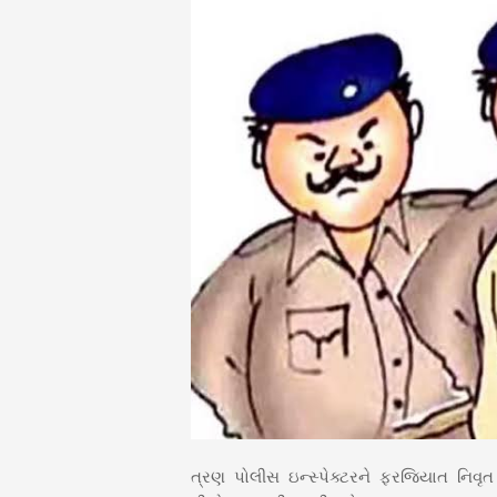
ત્રણ પોલીસ ઇન્સ્પેક્ટરને ફરજિયાત નિવૃ