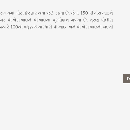
ક સમયમાં મોટા ફેરફાર થવા જઈ રહ્યા છે. જેમાં 150 પીએસઆઇને
ર્મડ પીએસઆઇને પીઆઇના પ્રમોશન મળ્યા છે. ત્રણ પોલીસ
 છે. જ્યારે 100થી વધુ હથિયારધારી પીઆઈ અને પીએસઆઇની બદલી
F