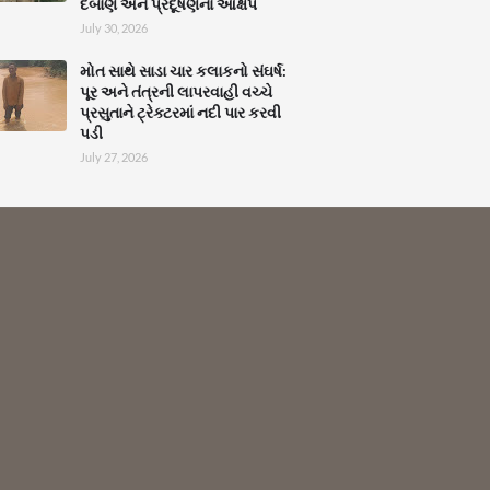
દબાણ અને પ્રદૂષણના આક્ષેપ
July 30, 2026
મોત સાથે સાડા ચાર કલાકનો સંઘર્ષ:
પૂર અને તંત્રની લાપરવાહી વચ્ચે
પ્રસુતાને ટ્રેક્ટરમાં નદી પાર કરવી
પડી
July 27, 2026