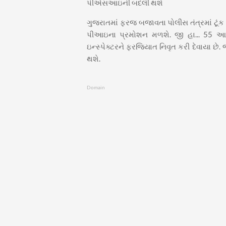
પીએસઆઇની બદલી થશે
ગુજરાતમાં ફરજ બજાવતા પોલીસ તંત્રમાં ટૂં
પીઆઇના પ્રમોશન મળશે. જી હા... 55 આ
ઇન્સ્પેક્ટરને ફરજિયાત નિવૃત કરી દેવાયા
થશે.
Domain