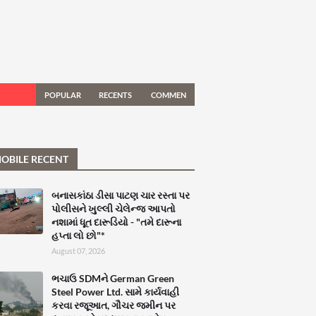
POPULAR
RECENTS
COMMEN
TS
OBILE RECENT
બનાસકાંઠા ડીસા પાટણ ચાર રસ્તા પર
પોલીસને ખુલ્લી ચેલેન્જ આપતો
નશામાં ધૂત દારૂડિયો - "તમે દારૂના
હપ્તા લો છો"*
August 07, 2026
ભચાઉ SDMને German Green
Steel Power Ltd. સામે કાર્યવાહી
કરવા રજૂઆત, ગૌચર જમીન પર