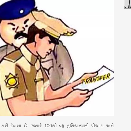
ત કરી દેવાયા છે. જ્યારે 100થી વધુ હથિયારધારી પીઆઇ અને