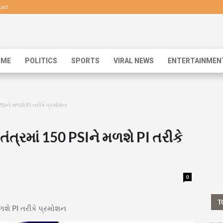
act
IME
POLITICS
SPORTS
VIRAL NEWS
ENTERTAINMEN
PSIને મળશે PI તરીકે પ્રમોશન
ંત્રમાં 150 PSIને મળશે PI તરીકે
0
T
ળશે PI તરીકે પ્રમોશન