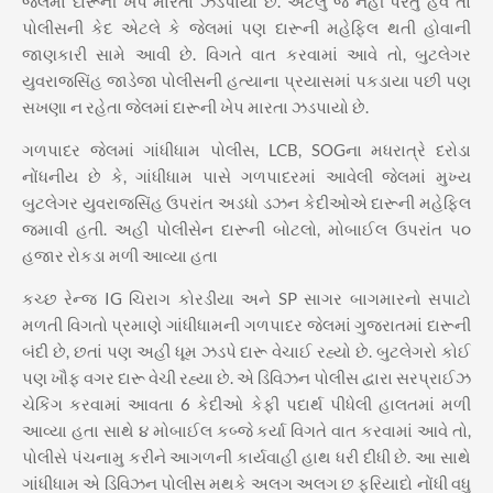
જેલમાં દારૂની ખેપ મારતા ઝડપાયો છે. એટલું જ નહીં પરંતુ હવે તો
પોલીસની કેદ એટલે કે જેલમાં પણ દારૂની મહેફિલ થતી હોવાની
જાણકારી સામે આવી છે. વિગતે વાત કરવામાં આવે તો, બુટલેગર
યુવરાજસિંહ જાડેજા પોલીસની હત્યાના પ્રયાસમાં પકડાયા પછી પણ
સખણા ન રહેતા જેલમાં દારૂની ખેપ મારતા ઝડપાયો છે.
ગળપાદર જેલમાં ગાંધીધામ પોલીસ, LCB, SOGના મધરાત્રે દરોડા
નોંધનીય છે કે, ગાંધીધામ પાસે ગળપાદરમાં આવેલી જેલમાં મુખ્ય
બુટલેગર યુવરાજસિંહ ઉપરાંત અડધો ડઝન કેદીઓએ દારૂની મહેફિલ
જમાવી હતી. અહીં પોલીસેન દારૂની બોટલો, મોબાઈલ ઉપરાંત ૫૦
હજાર રોકડા મળી આવ્યા હતા
કચ્છ રેન્જ IG ચિરાગ કોરડીયા અને SP સાગર બાગમારનો સપાટો
મળતી વિગતો પ્રમાણે ગાંધીધામની ગળપાદર જેલમાં ગુજરાતમાં દારૂની
બંદી છે, છતાં પણ અહીં ધૂમ ઝડપે દારૂ વેચાઈ રહ્યો છે. બુટલેગરો કોઈ
પણ ખૌફ વગર દારૂ વેચી રહ્યા છે. એ ડિવિઝન પોલીસ દ્વારા સરપ્રાઈઝ
ચેકિંગ કરવામાં આવતા 6 કેદીઓ કેફી પદાર્થ પીધેલી હાલતમાં મળી
આવ્યા હતા સાથે ૪ મોબાઈલ કબ્જે કર્યા વિગતે વાત કરવામાં આવે તો,
પોલીસે પંચનામુ કરીને આગળની કાર્યવાહી હાથ ધરી દીધી છે. આ સાથે
ગાંધીધામ એ ડિવિઝન પોલીસ મથકે અલગ અલગ છ ફરિયાદો નોંધી વધુ