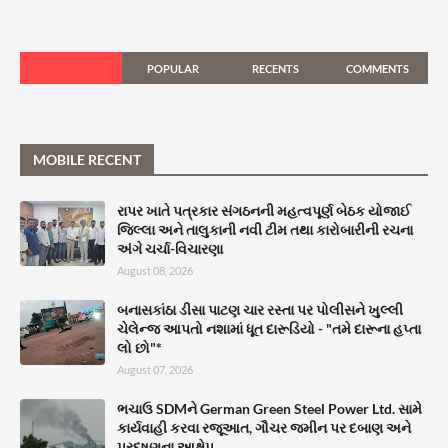
POPULAR
RECENTS
COMMENTS
MOBILE RECENT
રાપર ખાતે પત્રકાર સંગઠનની મહત્વપૂર્ણ બેઠક યોજાઈ
જિલ્લા અને તાલુકાની નવી ટીમ તથા કારોબારીની રચના
અંગે ચર્ચા-વિચારણા
August 08, 2026
બનાસકાંઠા ડીસા પાટણ ચાર રસ્તા પર પોલીસને ખુલ્લી
ચેલેન્જ આપતો નશામાં ધૂત દારૂડિયો - "તમે દારૂના હપ્તા
લો છો"*
August 07, 2026
ભચાઉ SDMને German Green Steel Power Ltd. સામે
કાર્યવાહી કરવા રજૂઆત, ગૌચર જમીન પર દબાણ અને
પ્રદૂષણના આક્ષેપ