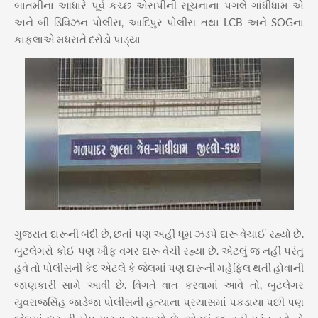
બાતમીના આધારે પૂર્વ કચ્છ એસપીની સૂચનાના પગલે ગાંધીધામ એ
અને બી ડિવિઝન પોલીસ, આદિપુર પોલીસ તથા LCB અને SOGના
કાફલાએ મધરાતે દરોડો પાડ્યા
ગુજરાત દારૂની બંદી છે, છતાં પણ અહીં ધૂમ ઝડપે દારૂ વેચાઈ રહ્યો છે.
બુટલેગરો કોઈ પણ ખૌફ વગર દારૂ વેચી રહ્યા છે. એટલું જ નહીં પરંતુ
હવે તો પોલીસની કેદ એટલે કે જેલમાં પણ દારૂની મહેફિલ થતી હોવાની
જાણકારી સામે આવી છે. વિગતે વાત કરવામાં આવે તો, બુટલેગર
યુવરાજસિંહ જાડેજા પોલીસની હત્યાના પ્રયાસમાં પકડાયા પછી પણ