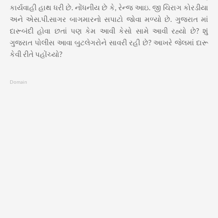
કાર્યવાહી હાથ ધરી છે. નોંધનીય છે કે, રેન્જ આઇ. જી ચિરાગ કોરડીયા
અને એસ.પી.સાગર બાગમારનો સપાટો જોવા મળ્યો છે. ગુજરાત માં
દારૂબંદી હોવા છતાં પણ કેમ આવી કેસો સામે આવી રહ્યો છે? શું
ગુજરાત પોલીસ આવા બુટલેગરોને સાવરી રહી છે? આખરે જેલમાં દારૂ
કેવી રીતે પહોંચ્યો?
Domain