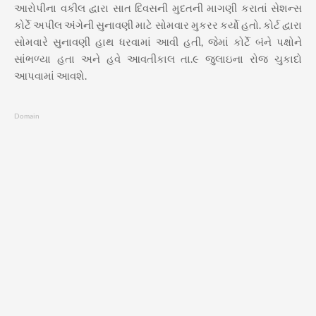
આરોપીના વકીલ દ્વારા સાત દિવસની મુદતની માગણી કરાતાં સેશન્સ
કોર્ટે અપીલ અંગેની સુનાવણી માટે સોમવાર મુકરર કર્યો હતો. કોર્ટ દ્વારા
સોમવારે સુનાવણી હાથ ધરવામાં આવી હતી, જેમાં કોર્ટે બંને પક્ષોને
સાંભળ્યા હતા અને હવે આવતીકાલ તા.૯ જુલાઇના રોજ ચુકાદો
આપવામાં આવશે.
Domain