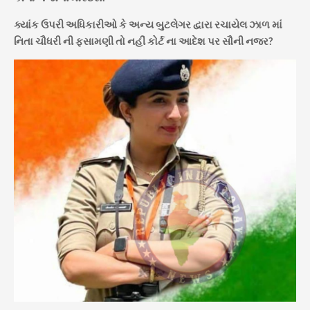
ક્યાંક ઉપરી અધિકારીઓ કે અન્ય બુટલેગર દ્વારા રચાયેલ ઝાળ માં
નિતા ચૌધરી ની ફસામણી તો નહીં કોર્ટ ના આદેશ પર સૌની નજર?