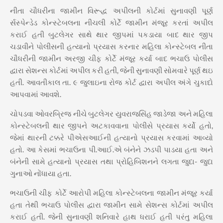
નીતા ચૌધરીના જામીન વિરૂદ્ધ અપીલની કોર્ટમાં સુનાવણી પૂર્ણ
ર્સસ્પેન્ડેડ કોન્સ્ટેબલના નીચલી કોર્ટે જામીન મંજૂર કરતાં અપીલ
કરાઈ હતી બુટલેગર સાથે થાર જીપમાં પકડાયા બાદ થાર જીપ
ચડાવીને પોલીસની હત્યાનો પ્રયાસ કરનાર મહિલા કોન્સ્ટેબલ નીતા
ચૌધરીની જામીન અરજી ચીફ કોર્ટે મંજૂર કર્યા બાદ ભચાઉ પોલીસ
દ્વારા સેશન્સ કોર્ટમાં અપીલ કરી હતી, જેની સુનાવણી સોમવારે પૂર્ણ થઇ
હતી. આવતીકાલ તા. ૯ જુલાઇના રોજ કોર્ટ દ્વારા અપીલ અંગે ચુકાદો
આપવામાં આવશે.
ચોપડવા ઓવરબ્રિજ નીચે બુટલેગર યુવરાજસિંહ જાડેજા અને મહિલા
કોન્સ્ટેબલની થાર જીપને અટકાવવાના પોલીસે પ્રયાસ કર્યો હતો,
જેમાં થારની ટક્કરે પીએસઆઈની હત્યાનો પ્રયાસ કરવામાં આવ્યો
હતો. આ કેસમાં ભચાઉના પી.આઈ.એ બંનેને ઝડપી પાડયા હતા અને
બંનેની સામે હત્યાનો પ્રયાસ તથા પ્રોહિબિશનને લગતા જુદા- જુદા
ગુનાઓ નોંધાયા હતા.
ભચાઉની ચીફ કોર્ટે આરોપી મહિલા કોન્સ્ટેબલના જામીન મંજૂર કર્યા
હતા તેથી ભચાઉ પોલીસ દ્વારા જામીન સામે સેશન્સ કોર્ટમાં અપીલ
કરાઈ હતી. જેની સુનાવણી શનિવારે હાથ ધરાઈ હતી પરંતુ મહિલા