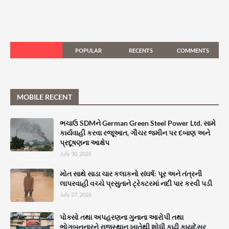
POPULAR
RECENTS
COMMENTS
MOBILE RECENT
ભચાઉ SDMને German Green Steel Power Ltd. સામે
કાર્યવાહી કરવા રજૂઆત, ગૌચર જમીન પર દબાણ અને
પ્રદૂષણના આક્ષેપ
July 30, 2026
મોત સાથે સાડા ચાર કલાકનો સંઘર્ષ: પૂર અને તંત્રની
લાપરવાહી વચ્ચે પ્રસુતાને ટ્રેક્ટરમાં નદી પાર કરવી પડી
July 27, 2026
પોક્સો તથા અપહરણના ગુનાના આરોપી તથા
ભોગબનનારને રાજસ્થાન ખાતેથી શોધી કાઢી કાયદેસર