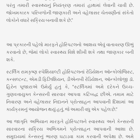
પરંતુ તમારી સ્વાસ્થ્યનું નિયંત્રણ તમારાં હાથમાં લેવાની ચાવી છે.
જોખમકારક પરિબળોની જાણકારી અને વહેલાસર ચેતવણીનાં સંકેતો
લોકોને વધારે સક્રિય બનાવી શકે છે.”
આ પ્રકારની પહેલો મારફતે હોસ્પિટલનો આશય એવું વાતાવરણ ઊભું
કરવાનો છે, જેમાં લોકો સ્વાસ્થ્ય વિશે શીખી શકે તથા જાણકાર બની
શકે.
સ્ટર્લિંગ રામકૃષ્ણ સ્પેશિયાલ્ટી હોસ્પિટલનાં રેડિયેશન ઑન્કોલોજિસ્ટ,
કન્સલ્ટન્ટ, એમડી ફિઝિશિયન, ડીએનબી રેડિયેશન, ઑન્કોલોજી ડૉ.
હિરેન પૂજારાએ ઉમેર્યું હતું કે, "સ્ટર્લિંગમાં અમે દરેકને ઉચ્ચ-
ગુણવત્તાયુક્ત કેન્સરની સારવાર આપવા કટિબદ્ધ છીએ. તમામ માટે
નિવારણ અને વહેલાસર નિદાનને પ્રોત્સાહન આપવાની દિશામાં આ
કાર્યક્રમનું આયોજન થયું હતું, જે અમારી વધુ એક પહેલ છે."
આ જાગૃતિ અભિયાન મારફતે હોસ્પિટલને સ્વાસ્થ્ય અને કેન્સરની
સારવારના સક્રિય અભિગમને પ્રોત્સાહન આપવાની આશા છે.
સમુદાયમાં કેન્સરનું ભારણ ઘટાડવા કામ કરવાની અપેક્ષા છે. અમે