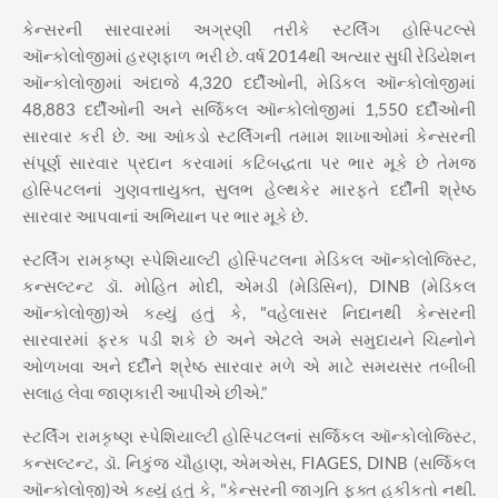
કેન્સરની સારવારમાં અગ્રણી તરીકે સ્ટર્લિંગ હોસ્પિટલ્સે
ઑન્કોલોજીમાં હરણફાળ ભરી છે. વર્ષ 2014થી અત્યાર સુધી રેડિયેશન
ઑન્કોલોજીમાં અંદાજે 4,320 દર્દીઓની, મેડિકલ ઑન્કોલોજીમાં
48,883 દર્દીઓની અને સર્જિકલ ઑન્કોલોજીમાં 1,550 દર્દીઓની
સારવાર કરી છે. આ આંકડો સ્ટર્લિંગની તમામ શાખાઓમાં કેન્સરની
સંપૂર્ણ સારવાર પ્રદાન કરવામાં કટિબદ્ધતા પર ભાર મૂકે છે તેમજ
હોસ્પિટલનાં ગુણવત્તાયુક્ત, સુલભ હેલ્થકેર મારફતે દર્દીની શ્રેષ્ઠ
સારવાર આપવાનાં અભિયાન પર ભાર મૂકે છે.
સ્ટર્લિંગ રામકૃષ્ણ સ્પેશિયાલ્ટી હોસ્પિટલના મેડિકલ ઑન્કોલોજિસ્ટ,
કન્સલ્ટન્ટ ડૉ. મોહિત મોદી, એમડી (મેડિસિન), DINB (મેડિકલ
ઑન્કોલોજી)એ કહ્યું હતું કે, "વહેલાસર નિદાનથી કેન્સરની
સારવારમાં ફરક પડી શકે છે અને એટલે અમે સમુદાયને ચિહ્નોને
ઓળખવા અને દર્દીને શ્રેષ્ઠ સારવાર મળે એ માટે સમયસર તબીબી
સલાહ લેવા જાણકારી આપીએ છીએ.”
સ્ટર્લિંગ રામકૃષ્ણ સ્પેશિયાલ્ટી હોસ્પિટલનાં સર્જિકલ ઑન્કોલોજિસ્ટ,
કન્સલ્ટન્ટ, ડૉ. નિકુંજ ચૌહાણ, એમએસ, FIAGES, DINB (સર્જિકલ
ઑન્કોલોજી)એ કહ્યું હતું કે, "કેન્સરની જાગૃતિ ફક્ત હકીકતો નથી.