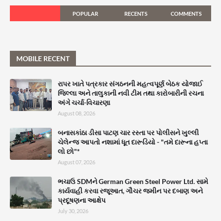
POPULAR
RECENTS
COMMENTS
MOBILE RECENT
રાપર ખાતે પત્રકાર સંગઠનની મહત્વપૂર્ણ બેઠક યોજાઈ
જિલ્લા અને તાલુકાની નવી ટીમ તથા કારોબારીની રચના
અંગે ચર્ચા-વિચારણા
August 08, 2026
બનાસકાંઠા ડીસા પાટણ ચાર રસ્તા પર પોલીસને ખુલ્લી
ચેલેન્જ આપતો નશામાં ધૂત દારૂડિયો - "તમે દારૂના હપ્તા
લો છો"*
August 07, 2026
ભચાઉ SDMને German Green Steel Power Ltd. સામે
કાર્યવાહી કરવા રજૂઆત, ગૌચર જમીન પર દબાણ અને
પ્રદૂષણના આક્ષેપ
July 30, 2026