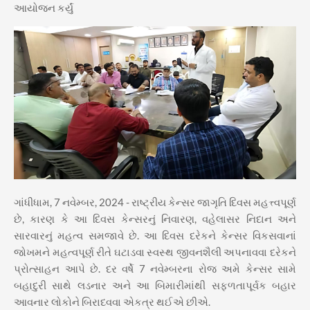
આયોજન કર્યું
ગાંધીધામ, 7 નવેમ્બર, 2024 - રાષ્ટ્રીય કેન્સર જાગૃતિ દિવસ મહત્ત્વપૂર્ણ
છે, કારણ કે આ દિવસ કેન્સરનું નિવારણ, વહેલાસર નિદાન અને
સારવારનું મહત્વ સમજાવે છે. આ દિવસ દરેકને કેન્સર વિકસવાનાં
જોખમને મહત્વપૂર્ણ રીતે ઘટાડવા સ્વસ્થ જીવનશૈલી અપનાવવા દરેકને
પ્રોત્સાહન આપે છે. દર વર્ષે 7 નવેમ્બરના રોજ અમે કેન્સર સામે
બહાદુરી સાથે લડનાર અને આ બિમારીમાંથી સફળતાપૂર્વક બહાર
આવનાર લોકોને બિરાદવવા એકત્ર થઈએ છીએ.