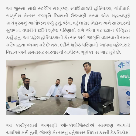
આ જુસ્સા સાથે સ્ટર્લિંગ રામકૃષ્ણ સ્પેશિયાલ્ટી હોસ્પિટલ, ગાંધીધામે
રાષ્ટ્રીય કેન્સર જાગૃતિ દિવસની ઉજવણી કરવા એક મહત્વપૂર્ણ
કાર્યક્રમનું આયોજન કર્યું હતું, જેમાં વહેલાસર નિદાન અને સારવારની
સુલભતા વધારીને દર્દીને શ્રેષ્ઠ પરિણામો મળે એના પર ધ્યાન કેન્દ્રિત
કર્યું હતું. આ પહેલ હોસ્પિટલની કેન્સર અંગે જાગૃતિ વધારવાની સતત
કટિબદ્ધતા વ્યક્ત કરે છે તથા દર્દીને શ્રેષ્ઠ પરિણામો આપવા વહેલાસર
નિદાન અને સમયસર સારવારની ચાવીરૂપ ભૂમિકા પર ભાર મૂકે છે.
આ કાર્યક્રમમાં અગ્રણી ઑન્કોલોજિસ્ટોએ સમજણ આપતી
ચર્ચાઓ કરી હતી, જેમણે કેન્સરનું વહેલાસર નિદાન કરતી ટેકનિકોમાં