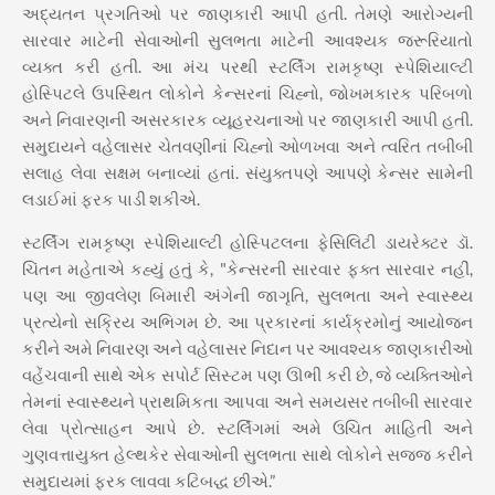
અદ્યતન પ્રગતિઓ પર જાણકારી આપી હતી. તેમણે આરોગ્યની
સારવાર માટેની સેવાઓની સુલભતા માટેની આવશ્યક જરૂરિયાતો
વ્યક્ત કરી હતી. આ મંચ પરથી સ્ટર્લિંગ રામકૃષ્ણ સ્પેશિયાલ્ટી
હોસ્પિટલે ઉપસ્થિત લોકોને કેન્સરનાં ચિહ્નો, જોખમકારક પરિબળો
અને નિવારણની અસરકારક વ્યૂહરચનાઓ પર જાણકારી આપી હતી.
સમુદાયને વહેલાસર ચેતવણીનાં ચિહ્નો ઓળખવા અને ત્વરિત તબીબી
સલાહ લેવા સક્ષમ બનાવ્યાં હતાં. સંયુક્તપણે આપણે કેન્સર સામેની
લડાઈમાં ફરક પાડી શકીએ.
સ્ટર્લિંગ રામકૃષ્ણ સ્પેશિયાલ્ટી હોસ્પિટલના ફેસિલિટી ડાયરેક્ટર ડૉ.
ચિંતન મહેતાએ કહ્યું હતું કે, "કેન્સરની સારવાર ફક્ત સારવાર નહીં,
પણ આ જીવલેણ બિમારી અંગેની જાગૃતિ, સુલભતા અને સ્વાસ્થ્ય
પ્રત્યેનો સક્રિય અભિગમ છે. આ પ્રકારનાં કાર્યક્રમોનું આયોજન
કરીને અમે નિવારણ અને વહેલાસર નિદાન પર આવશ્યક જાણકારીઓ
વહેંચવાની સાથે એક સપોર્ટ સિસ્ટમ પણ ઊભી કરી છે, જે વ્યક્તિઓને
તેમનાં સ્વાસ્થ્યને પ્રાથમિકતા આપવા અને સમયસર તબીબી સારવાર
લેવા પ્રોત્સાહન આપે છે. સ્ટર્લિંગમાં અમે ઉચિત માહિતી અને
ગુણવત્તાયુક્ત હેલ્થકેર સેવાઓની સુલભતા સાથે લોકોને સજ્જ કરીને
સમુદાયમાં ફરક લાવવા કટિબદ્ધ છીએ.”