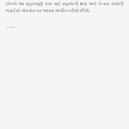
દરેકને આ મહત્વપૂર્ણ કામ માટે સહભાગી થવા અને કેન્સર સામેની
લડાઈમાં એકમંચ પર આવવા અપીલ કરીએ છીએ.
Domain