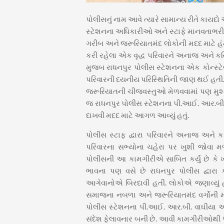
પોલીસનું નામ આવે ત્યારે સામાન્ય રીતે કાયદ
સ્ટેશનના અધિકારીઓ અને સ્ટાફે માનવતાભરી ક
ગરીબ અને જરૂરિયાતમંદ લોકોની મદદ માટે હંમે
કરી રહેલા એક વૃદ્ધ પરિવારને અનાજ અને ક
મુજબ રાધનપુર પોલીસ સ્ટેશનના એક કોન્સ્ટેબ
પરિવારની દયનીય પરિસ્થિતિની જાણ થઈ હતી. પ
જરૂરિયાતની ચીજવસ્તુઓ મેળવવામાં પણ મુશ્ક
જ રાધનપુર પોલીસ સ્ટેશનના પી.આઈ. આર.બી. વ
દાખવી મદદ માટે આગળ આવ્યું હતું.
પોલીસ સ્ટાફ દ્વારા પરિવારને અનાજ અને ક
પરિવારના સભ્યોના ચહેરા પર ખુશી જોવા મ
પોલીસની આ કામગીરીએ સાબિત કર્યું છે કે ખ
ભાવના પણ વસે છે રાધનપુર પોલીસ દ્વારા
આગેવાનોએ બિરદાવી હતી. લોકોએ જણાવ્યું હત
સમાજના નબળા અને જરૂરિયાતમંદ વર્ગોની 
પોલીસ સ્ટેશનના પી.આઈ. આર.બી. વાઘીયા 
સંદેશ ફેલાવનાર બની છે. આવી કામગીરીઓથી પ