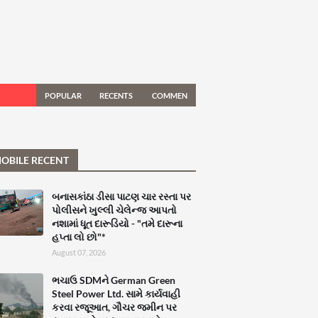
POPULAR
RECENTS
COMMEN
TS
OBILE RECENT
બનાસકાંઠા ડીસા પાટણ ચાર રસ્તા પર
પોલીસને ખુલ્લી ચેલેન્જ આપતો
નશામાં ધૂત દારૂડિયો - "તમે દારૂના
હપ્તા લો છો"*
August 07, 2026
ભચાઉ SDMને German Green
Steel Power Ltd. સામે કાર્યવાહી
કરવા રજૂઆત, ગૌચર જમીન પર