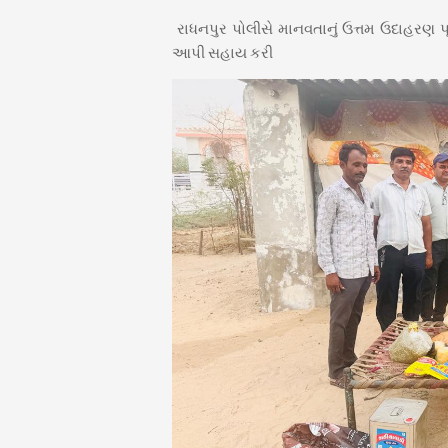
રાધનપુર પોલીસે માનવતાનું ઉત્તમ ઉદાહરણ પૂર
આપી સહાય કરી