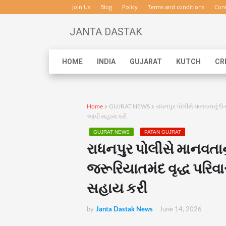
Join Us
Blog
Policy
Terms and conditions
Cont
JANTA DASTAK
HOME
INDIA
GUJARAT
KUTCH
CR
Home
GUJRAT NEWS
રાધનપુર પોલીસે માનવતાનું ઉત
આપી સહાય કરી
GUJRAT NEWS
PATAN GUJRAT
રાધનપુર પોલીસે માનવતાનું
જરૂરિયાતમંદ વૃદ્ધ પર
સહાય કરી
by
Janta Dastak News
-
June 14, 2026