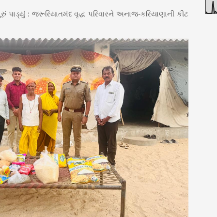
ું પાડ્યું : જરૂરિયાતમંદ વૃદ્ધ પરિવારને અનાજ-કરિયાણાની કીટ