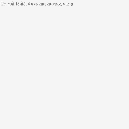
િત થશે. રિપોર્ટ. પંકજ સાધુ રાધનપુર, પાટણ