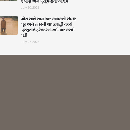
દબાણ અને પ્રદૂષણના આક્ષેપ
July 30, 2026
મોત સાથે સાડા ચાર કલાકનો સંઘર્ષ:
પૂર અને તંત્રની લાપરવાહી વચ્ચે
પ્રસુતાને ટ્રેક્ટરમાં નદી પાર કરવી
પડી
July 27, 2026