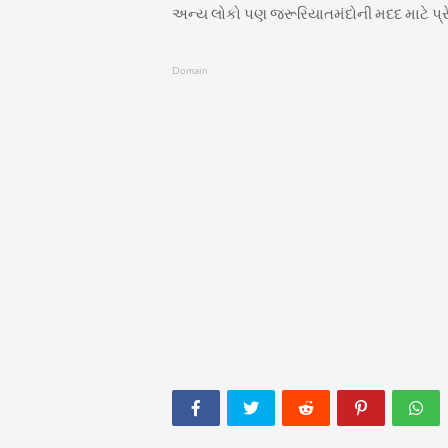
અન્ય લોકો પણ જરૂરિયાતમંદોની મદદ માટે પ્રેર
Domain