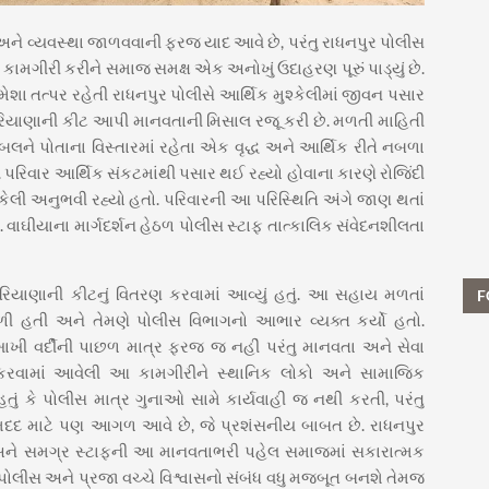
ો અને વ્યવસ્થા જાળવવાની ફરજ યાદ આવે છે, પરંતુ રાધનપુર પોલીસ
ામગીરી કરીને સમાજ સમક્ષ એક અનોખું ઉદાહરણ પૂરું પાડ્યું છે.
શા તત્પર રહેતી રાધનપુર પોલીસે આર્થિક મુશ્કેલીમાં જીવન પસાર
રિયાણાની કીટ આપી માનવતાની મિસાલ રજૂ કરી છે. મળતી માહિતી
લને પોતાના વિસ્તારમાં રહેતા એક વૃદ્ધ અને આર્થિક રીતે નબળા
રિવાર આર્થિક સંકટમાંથી પસાર થઈ રહ્યો હોવાના કારણે રોજિંદી
ેલી અનુભવી રહ્યો હતો. પરિવારની આ પરિસ્થિતિ અંગે જાણ થતાં
ાઘીયાના માર્ગદર્શન હેઠળ પોલીસ સ્ટાફ તાત્કાલિક સંવેદનશીલતા
રિયાણાની કીટનું વિતરણ કરવામાં આવ્યું હતું. આ સહાય મળતાં
F
ળી હતી અને તેમણે પોલીસ વિભાગનો આભાર વ્યક્ત કર્યો હતો.
ાખી વર્દીની પાછળ માત્ર ફરજ જ નહીં પરંતુ માનવતા અને સેવા
 કરવામાં આવેલી આ કામગીરીને સ્થાનિક લોકો અને સામાજિક
ું કે પોલીસ માત્ર ગુનાઓ સામે કાર્યવાહી જ નથી કરતી, પરંતુ
મદદ માટે પણ આગળ આવે છે, જે પ્રશંસનીય બાબત છે. રાધનપુર
અને સમગ્ર સ્ટાફની આ માનવતાભરી પહેલ સમાજમાં સકારાત્મક
ોલીસ અને પ્રજા વચ્ચે વિશ્વાસનો સંબંધ વધુ મજબૂત બનશે તેમજ