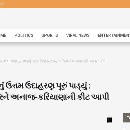
act
IME
POLITICS
SPORTS
VIRAL NEWS
ENTERTAINMEN
્તમ ઉદાહરણ પૂરું પાડ્યું : જરૂરિયાતમંદ વૃદ્ધ પરિવારને અનાજ-કરિયાણાની કીટ
 ઉત્તમ ઉદાહરણ પૂરું પાડ્યું :
િવારને અનાજ-કરિયાણાની કીટ આપી
T
0