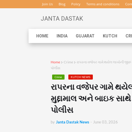
Join Us
Blog
Policy
Terms and conditions
Cont
JANTA DASTAK
HOME
INDIA
GUJARAT
KUTCH
CR
Home
Crime
રાપરના વજેપર ગામે થયેલ લાખોની જીરું 
પોલીસ
Crime
KUTCH NEWS
રાપરના વજેપર ગામે થયેલ
મુદ્દામાલ અને બાઇક સાથે
પોલીસ
by
Janta Dastak News
-
June 03, 2026