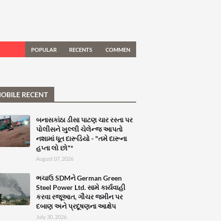
POPULAR
RECENTS
COMMEN
TS
OBILE RECENT
બનાસકાંઠા ડીસા પાટણ ચાર રસ્તા પર
પોલીસને ખુલ્લી ચેલેન્જ આપતો
નશામાં ધૂત દારૂડિયો - "તમે દારૂના
હપ્તા લો છો"*
August 07, 2026
ભચાઉ SDMને German Green
Steel Power Ltd. સામે કાર્યવાહી
કરવા રજૂઆત, ગૌચર જમીન પર
દબાણ અને પ્રદૂષણના આક્ષેપ
July 30, 2026