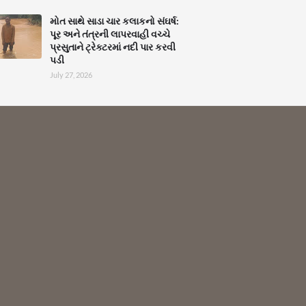
મોત સાથે સાડા ચાર કલાકનો સંઘર્ષ:
પૂર અને તંત્રની લાપરવાહી વચ્ચે
પ્રસુતાને ટ્રેક્ટરમાં નદી પાર કરવી
પડી
July 27, 2026