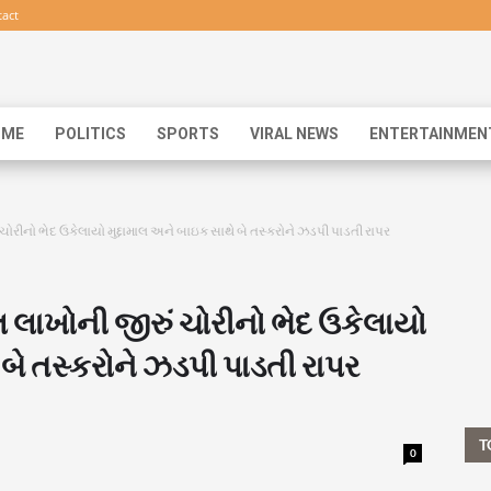
act
IME
POLITICS
SPORTS
VIRAL NEWS
ENTERTAINMEN
ચોરીનો ભેદ ઉકેલાયો મુદ્દામાલ અને બાઇક સાથે બે તસ્કરોને ઝડપી પાડતી રાપર
 લાખોની જીરું ચોરીનો ભેદ ઉકેલાયો
 બે તસ્કરોને ઝડપી પાડતી રાપર
T
0