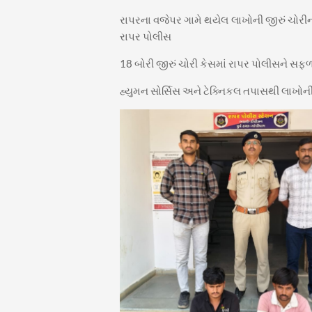
રાપરના વજેપર ગામે થયેલ લાખોની જીરું ચોરીન
રાપર પોલીસ
18 બોરી જીરું ચોરી કેસમાં રાપર પોલીસને સફળત
હ્યુમન સોર્સિસ અને ટેક્નિકલ તપાસથી લાખોની 