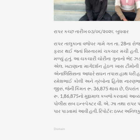
રાપર કચ્છ તારીખ ૦૩/૦૬/૨૦૨૬ બુધવાર
રાપર તાલુકાના વજેપર ગામે ગત તા. 28ના રો
ફરાર થઈ જતાં વિસ્તારમાં ચકચાર મચી હતી. 
મળ્યું હતું. આ ચકચારી ચોરીના ગુનાનો ભેદ ઝ
એલ. ખટાણાના માર્ગદર્શન હેઠળ ખાસ ટીમોની 
એનાલિસિસના આધારે સઘન તપાસ હાથ ધરી હતી
રમેશભાઈ કોલી અને ત્રંબોના હિતેશ નારણભ
જીરું, જેની કિંમત રૂ. 36,875 થાય છે, ઉપરા
રૂ. 1,86,875નો મુદ્દામાલ કબજે કરવામાં આવ
પોલીસ સબ ઇન્સ્પેક્ટર વી. એ. ઝા તથા રાપર પો
પાર પાડવામાં આવી હતી. રિપોર્ટર: ઠક્કર અનિલક
Domain