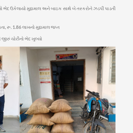
ો ભેદ ઉકેલાયો મુદ્દામાલ અને બાઇક સાથે બે તસ્કરોને ઝડપી પાડતી
ા, રૂ. 1.86 લાખનો મુદ્દામાલ જપ્ત
જીરું ચોરીનો ભેદ ખુલ્યો