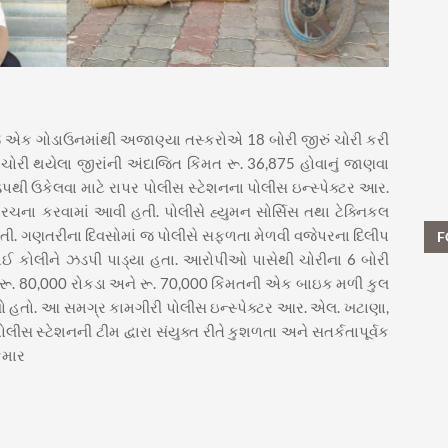
જ એક ગોડાઉનમાંથી અજાણ્યા તસ્કરોએ 18 બોરી જીરું ચોરી કરી
ચોરી થયેલા જીરાંની અંદાજિત કિંમત રૂ. 36,875 હોવાનું જાણવા
ડપથી ઉકેલવા માટે રાપર પોલીસ સ્ટેશનના પોલીસ ઇન્સ્પેક્ટર આર.
રચના કરવામાં આવી હતી. પોલીસે હ્યુમન સોર્સિસ તથા ટેક્નિકલ
. ગણતરીના દિવસોમાં જ પોલીસે સફળતા મેળવી વજેપરના દિલીપ
F
ાઈ કોલીને ઝડપી પાડ્યા હતા. આરોપીઓ પાસેથી ચોરીના 6 બોરી
ંત રૂ. 80,000 રોકડા અને રૂ. 70,000 કિંમતની એક બાઇક મળી કુલ
્યો હતો. આ સમગ્ર કામગીરી પોલીસ ઇન્સ્પેક્ટર આર. એલ. ખટાણા,
લીસ સ્ટેશનની ટીમ દ્વારા સંયુક્ત રીતે કુશળતા અને સતર્કતાપૂર્વક
ુમાર