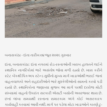
બનાસકાંઠા - દાંતા તારીખ ૦૪ જૂન ૨૦૨૬ ગુરુવાર
દાંતા, બનાસકાંઠા: દાંતા નગરમાં રોડ-રસ્તાઓની ખરાબ હાલતને લઈને
સ્થાનિક નાગરિકોમાં ભારે અસંતોષ જોવા મળી રહ્યો છે. ખાસ કરીને
સ્ટેટ બેંકથી પિકઅપ સ્ટેન્ડ સુધીનો મુખ્ય માર્ગ ખાડાઓથી ભરાઈ જતાં
વાહનચાલકો અને રાહદારીઓને ભારે મુશ્કેલીઓનો સામનો કરવો પડી
રહ્યો છે. સ્થાનિકોના જણાવ્યા મુજબ આ માર્ગ પરથી દરરોજ મોટી
સંખ્યામાં વાહનો ઉપરાંત સરકારી એસટી બસોની અવરજવર થાય છે.
છતાં લાંબા સમયથી રસ્તાના સમારકામ અંગે કોઈ અસરકારક
કાર્યવાહી કરવામાં આવી નથી. માર્ગ પર પડેલા મોટા ખાડાઓને કારણે ટુ-