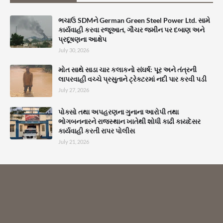
ભચાઉ SDMને German Green Steel Power Ltd. સામે
કાર્યવાહી કરવા રજૂઆત, ગૌચર જમીન પર દબાણ અને
પ્રદૂષણના આક્ષેપ
July 30, 2026
મોત સાથે સાડા ચાર કલાકનો સંઘર્ષ: પૂર અને તંત્રની
લાપરવાહી વચ્ચે પ્રસુતાને ટ્રેક્ટરમાં નદી પાર કરવી પડી
July 27, 2026
પોક્સો તથા અપહરણના ગુનાના આરોપી તથા
ભોગબનનારને રાજસ્થાન ખાતેથી શોધી કાઢી કાયદેસર
કાર્યવાહી કરતી રાપર પોલીસ
July 21, 2026