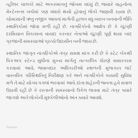
વ્હીલર ચાલકો માટે અકસ્માતનું જોખમ વધ્યું છે, જ્યારે વાહનોના
મેન્ટેનન્સ ખર્ચમાં પણ વધારો થયો હોવાનું લોકો જણાવી રહ્યા છે.
ચોમાસાની ઋતુ નજીક આવતાં માર્ગની હાલત વધુ ખરાબ બનવાની ભીતિ
સ્થાનિકોમાં જોવા મળી રહી છે. નાગરિકોનો આક્ષેપ છે કે ચૂંટણી
દરમિયાન વિકાસના વાયદા કરનાર નેતાઓ ચૂંટણી પૂર્ણ થયા બાદ
પ્રજાની સમસ્યાઓ પ્રત્યે ઉદાસીન બની જાય છે.
સ્થાનિક જાગૃત નાગરિકોએ તંત્ર સમક્ષ માંગ કરી છે કે સ્ટેટ બેંકથી
પિકઅપ સ્ટેન્ડ સુધીના મુખ્ય માર્ગનું તાત્કાલિક ધોરણે સમારકામ
કરવામાં આવે, જવાબદાર અધિકારીઓ સ્થળની મુલાકાત લઈ
વાસ્તવિક પરિસ્થિતિનું નિરીક્ષણ કરે અને નાગરિકોને કાયમી સુવિધા
મળે તે માટે યોગ્ય પગલાં ભરવામાં આવે. દાંતા શહેરની જનતા હવે સવાલ
ઉઠાવી રહી છે કે રસ્તાની સમસ્યાનો ઉકેલ લાવવા માટે તંત્ર ક્યારે
જાગશે અને લોકોની મુશ્કેલીઓનો અંત ક્યારે આવશે.
Domain