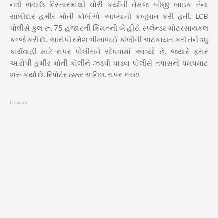
નવી ભચાઉ વિસ્તારમાંથી ચોરી કર્યાની તેમજ બીજી બાઇક તેના
સાથીદાર હમીર મોતી કોલીએ આપ્યાની કબૂલાત કરી હતી. LCB
પોલીસે કુલ રૂ. 75 હજારની કિંમતની બે હીરો સ્પ્લેન્ડર મોટરસાયકલ
કબ્જે કરી છે. આરોપી રમેશ ભીખાભાઈ કોલીની અટકાયત કરી તેને વધુ
કાર્યવાહી માટે રાપર પોલીસને સોંપવામાં આવ્યો છે. જ્યારે ફરાર
આરોપી હમીર મોતી કોલીને ઝડપી પાડવા પોલીસે તપાસનો ધમધમાટ
શરૂ કર્યો છે. રિપોર્ટર ઠક્કર અનિલ. રાપર કચ્છ
Domain