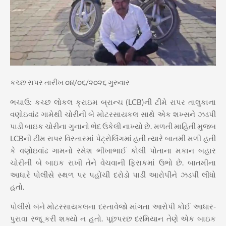
કચ્છ રાપર તારીખ ૦૪/૦૬/૨૦૨૬ ગુરુવાર
ભચાઉ: કચ્છ લોકલ ક્રાઇમ બ્રાન્ચ (LCB)ની ટીમે રાપર તાલુકાના
વણોઇવાંઢ ગામેથી ચોરીની બે મોટરસાયકલ સાથે એક શખ્સને ઝડપી
પાડી બાઇક ચોરીના ગુનાનો ભેદ ઉકેલી નાખ્યો છે. મળતી માહિતી મુજબ
LCBની ટીમ રાપર વિસ્તારમાં પેટ્રોલિંગમાં હતી ત્યારે બાતમી મળી હતી
કે વણોઇવાંઢ ગામનો રમેશ ભીખાભાઈ કોલી પોતાના મકાન બહાર
ચોરીની બે બાઇક રાખી તેને વેચવાની ફિરાકમાં ઉભો છે. બાતમીના
આધારે પોલીસે સ્થળ પર પહોંચી દરોડો પાડી આરોપીને ઝડપી લીધો
હતો.
પોલીસે બંને મોટરસાયકલના દસ્તાવેજો માંગતા આરોપી કોઈ આધાર-
પુરાવા રજૂ કરી શક્યો ન હતો. પૂછપરછ દરમિયાન તેણે એક બાઇક