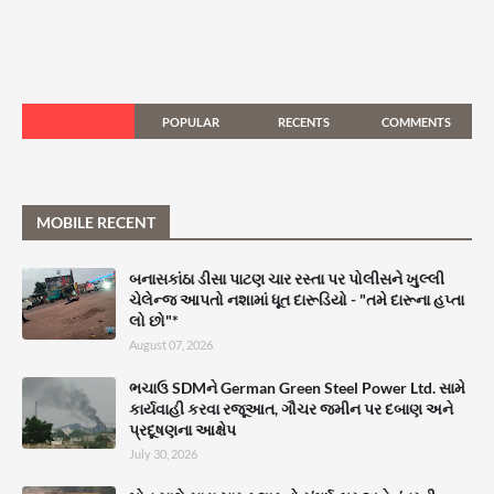
POPULAR
RECENTS
COMMENTS
MOBILE RECENT
બનાસકાંઠા ડીસા પાટણ ચાર રસ્તા પર પોલીસને ખુલ્લી
ચેલેન્જ આપતો નશામાં ધૂત દારૂડિયો - "તમે દારૂના હપ્તા
લો છો"*
August 07, 2026
ભચાઉ SDMને German Green Steel Power Ltd. સામે
કાર્યવાહી કરવા રજૂઆત, ગૌચર જમીન પર દબાણ અને
પ્રદૂષણના આક્ષેપ
July 30, 2026