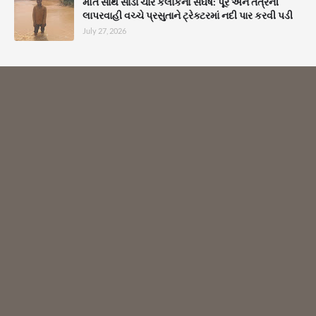
મોત સાથે સાડા ચાર કલાકનો સંઘર્ષ: પૂર અને તંત્રની
લાપરવાહી વચ્ચે પ્રસુતાને ટ્રેક્ટરમાં નદી પાર કરવી પડી
July 27, 2026