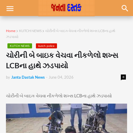
Home
KUTCH NEWS
ચોરીની બે બાઇક વેચવા નીકળેલો શખ્સ LCBના હાથે
ઝડપાયો
KUTCH NEWS
kutch police
ચોરીની બે બાઇક વેચવા નીકળેલો શખ્સ
LCBના હાથે ઝડપાયો
by
Janta Dastak News
-
June 04, 2026
0
ચોરીની બે બાઇક વેચવા નીકળેલો શખ્સ LCBના હાથે ઝડપાયો