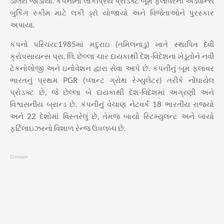
ડીલરો જોડાયા. કંપનીના લોકપ્રિય પ્રોડક્ટ બૂમ ફ્લાવરની એડવાન્સ
બુકિંગ સ્કીમ માટે લકી ડ્રૉ યોજાયો અને વિજેતાઓને પુરસ્કાર
અપાયા.
કંપનો પરિચય:1985માં મદુરાઇ (તમિલનાડુ) ખાતે સ્થાપિત દેવી
ક્રોપસાયન્સ પ્રા. લિ. છેલ્લા ચાર દાયકાથી દેશ-વિદેશના ખેડૂતોને નવી
ટેકનોલોજી અને ઇનોવેશન દ્વારા સેવા આપે છે. કંપનીનું બૂમ ફ્લાવર
ભારતનું પ્રથમ PGR (પ્લાન્ટ ગ્રોથ રેગ્યુલેટર) તરીકે નોંધાયેલ
પ્રોડક્ટ છે, જે છેલ્લા બે દાયકાથી દેશ-વિદેશમાં અગ્રણી અને
વિશ્વસનીય બ્રાન્ડ છે. કંપનીનું વેચાણ નેટવર્ક 18 ભારતીય રાજ્યો
અને 22 દેશોમાં વિસ્તરેલું છે, તેમજ બાયો સ્ટિમ્યુલન્ટ અને બાયો
ફર્ટિલાઇઝરનો વિશાળ રેન્જ ઉપલબ્ધ છે.
Domain