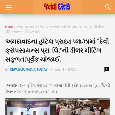
Home
અમદાવાદના હોટેલ પ્રાઇડ પ્લાઝામાં *દેવી ક્રોપસાયન્સ પ્રા. લિ.*ની ડીલર
મીટિંગ સફળતાપૂર્વક યોજાઈ.
અમદાવાદના હોટેલ પ્રાઇડ પ્લાઝામાં *દેવી
ક્રોપસાયન્સ પ્રા. લિ.*ની ડીલર મીટિંગ
સફળતાપૂર્વક યોજાઈ.
by
REPUBLIC INDIA TODAY
-
August 17, 2025
0
અમદાવાદના હોટેલ પ્રાઇડ પ્લાઝામાં *દેવી ક્રોપસાયન્સ પ્રા. લિ.*ની
ડીલર મીટિંગ સફળતાપૂર્વક યોજાઈ.