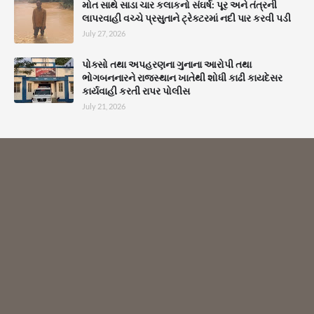
મોત સાથે સાડા ચાર કલાકનો સંઘર્ષ: પૂર અને તંત્રની
લાપરવાહી વચ્ચે પ્રસુતાને ટ્રેક્ટરમાં નદી પાર કરવી પડી
July 27, 2026
પોક્સો તથા અપહરણના ગુનાના આરોપી તથા
ભોગબનનારને રાજસ્થાન ખાતેથી શોધી કાઢી કાયદેસર
કાર્યવાહી કરતી રાપર પોલીસ
July 21, 2026