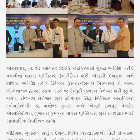
અમદાવાદ, તા. 10 ઓગસ્ટ 2025 કાર્યક્રમમાં મુખ્ય અતિથિ તરીકે
કંપનીના વાઇસ પ્રેસિડન્ટ (માર્કેટિંગ) શ્રી એસ.પી. દેશમુખ અને
વિશિષ્ટ અતિથિ તરીકે ડિરેક્ટર (ઇન્ટરનેશનલ બિઝનેસ) ડૉ. એસ.
લોકોનાથન હાજર રહ્યા. સાથે જ ડેપ્યુટી જનરલ મેનેજર શ્રી જી.કે.
ભગત, રીજનલ મેનેજર શ્રી યોગેન્દ્ર સિંહ, સિનિયર સાયન્ટિસ્ટ
(એગ્રોનોમી) ડૉ. મનોજ કુમાર અને એગ્રો ઇનપુટ વેલફેર
એસોસિયેશન, ગુજરાત કૃષકના વાઇસ પ્રેસિડન્ટ શ્રી ઘનશ્યામભાઈ
સાવધારિયા ઉપસ્થિત રહ્યા.
મીટિંગમાં ગુજરાત સહિત દેશના વિવિધ વિસ્તારોમાંથી મોટી સંખ્યામાં