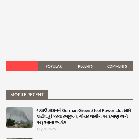
POPULAR
RECENTS
COMMENTS
MOBILE RECENT
ભચાઉ SDMને German Green Steel Power Ltd. સામે
કાર્યવાહી કરવા રજૂઆત, ગૌચર જમીન પર દબાણ અને
પ્રદૂષણના આક્ષેપ
July 30, 2026