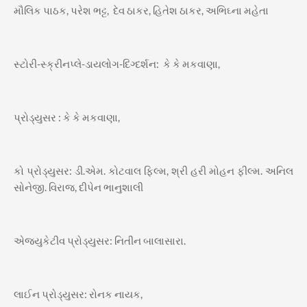
મૌલિક પાઠક, પરેશ ભટ્ટ, દેવ ઠાકર, હિતેશ ઠાકર, અભિઘ્ના મહેતા
સ્ટોરી-સ્ક્રીનપ્લે-ડાયલોગ-દિગ્દર્શન: કે કે મકવાણા,
પ્રોડ્યુસર : કે કે મકવાણા,
કો પ્રોડ્યુસર: ડી.એમ. કોટવાલ ફિલ્મ, શ્રી હરી મોહન ફીલ્મ. અનિલ
સોનેજી. વિરાજ, દીપેન ભાનુશાલી
એજ્યુકેટીવ પ્રોડ્યુસર: નિતીન બાલાસારા.
લાઈન પ્રોડ્યુસર: રોનક નાયક,