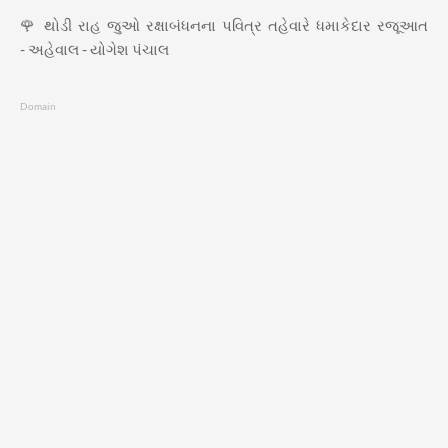
🌹 થોડી રાહ જુઓ રક્ષાબંધનના પવિત્ર તહેવારે ધમાકેદાર રજૂઆત
- અહેવાલ - યોગેશ પંચાલ
Domain