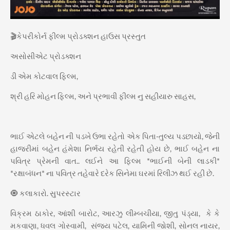
🎬કેપરીકોર્ન ફીલ્મ પ્રોડક્શન હાઉસ પ્રસ્તુત
અસોસીએટ પ્રોડક્શન
ડી એમ કોટવાલ ફિલ્મ,
શ્રી હરિ મોહન ફિલ્મ, અને પ્રભાવી ફીલ્મ નુ સહીયારુ સાહસ,
ભાઈ એટલે બહેન ની પડખે ઉભા રહેતો એક પિતા-તુલ્ય પડછાયો, જેની
હાજરીમાં બહેન હંમેશા નિર્ભય રહેતી રહેતી હોય છે, ભાઈ બહેન ના
પવિત્ર પ્રેમની વાત.. લઈને આ ફિલ્મ *ભાઈની બેની લાડકી*
*રક્ષાબંધન* ના પવિત્ર તહેવારે દરેક સિનેમા ઘરમાં રિલીઝ થઈ રહી છે.
🧿 કલાકારો. સુપરસ્ટાર
વિક્રમ ઠાકોર, આંશી બારોટ, આરઝુ લીમ્બચીયા, જીતુ પંડ્યા, કે કે
મકવાણા, ધવલ ગોસ્વામી, સંજય પટેલ, યામિની જોશી, સોનલ નાયર,