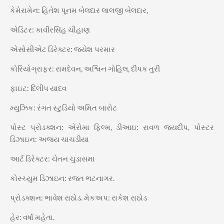
કેમેરામેન: હિતેશ પૂનમ બેલદાર લાલજી બેલદાર,
એડિટર: કાવીરસિંહ ચૌહાણ
એસોસીએટ ડિરેક્ટર: જયેશ પરમાર
કોરિયોગ્રાફર: રામદેવન, અશ્વિન ગોહિલ, દીપક તુરી
ફાઇટ: દિલીપ યાદવ
મ્યુઝિક: રંગત સ્ટુડિયો અમિત બારોટ
પોસ્ટ પ્રોડક્શન: એરોમા ફિલ્મ, ડીઆઇ: રાવળ જયદીપ, પોસ્ટર
ડિઝાઇન: અજય ચાચડીયા
આર્ટ ડિરેક્ટર: ચેતન ચુડાસમા
કોસ્ચ્યુમ ડિઝાઇન: રજત ભટનાગર.
પ્રોડક્શન: ભાવેશ રાઠોડ. મેકઅપ: રાકેશ રાઠોડ
હેર: વર્ષા મહેતા.