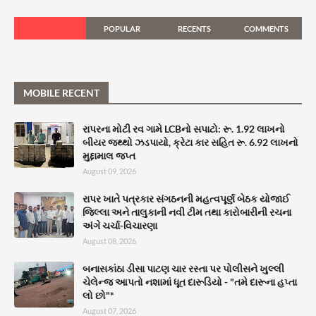
POPULAR
RECENTS
COMMENTS
MOBILE RECENT
રાપરના મોટી રવ ગામે LCBનો સપાટો: રૂ. 1.92 લાખનો
બીયર જથ્થો ઝડપાયો, ક્રેટા કાર સહિત રૂ. 6.92 લાખનો
મુદ્દામાલ જપ્ત
August 09, 2026
રાપર ખાતે પત્રકાર સંગઠનની મહત્વપૂર્ણ બેઠક યોજાઈ
જિલ્લા અને તાલુકાની નવી ટીમ તથા કારોબારીની રચના
અંગે ચર્ચા-વિચારણા
August 08, 2026
બનાસકાંઠા ડીસા પાટણ ચાર રસ્તા પર પોલીસને ખુલ્લી
ચેલેન્જ આપતો નશામાં ધૂત દારૂડિયો - "તમે દારૂના હપ્તા
લો છો"*
August 07, 2026