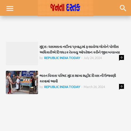
મુંદ્રા : ધસમસતા નદીના પ્રવાહમાં ફસાયેલા લોકોને પોલીસ
અધિકારીએ દિલધડક રેસ્ક્યુ ઓપરેશન કરીને જીવ બચાવ્યા
0
by
REPUBLIC INDIA TODAY
-
July 24, 2024
ભારત વિકાસ પરિષદ મુંદરા શાખા શહીદ દિવસ ની ઉજવણી
કરવામાં આવી
0
by
REPUBLIC INDIA TODAY
-
March 26, 2024