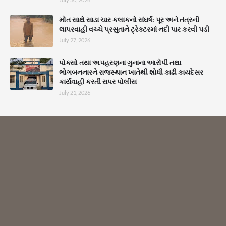
મોત સાથે સાડા ચાર કલાકનો સંઘર્ષ: પૂર અને તંત્રની
લાપરવાહી વચ્ચે પ્રસુતાને ટ્રેક્ટરમાં નદી પાર કરવી પડી
July 27, 2026
પોક્સો તથા અપહરણના ગુનાના આરોપી તથા
ભોગબનનારને રાજસ્થાન ખાતેથી શોધી કાઢી કાયદેસર
કાર્યવાહી કરતી રાપર પોલીસ
July 21, 2026