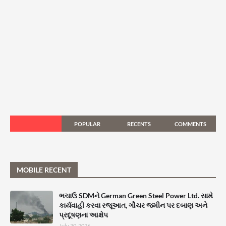
POPULAR
RECENTS
COMMENTS
MOBILE RECENT
ભચાઉ SDMને German Green Steel Power Ltd. સામે
કાર્યવાહી કરવા રજૂઆત, ગૌચર જમીન પર દબાણ અને
પ્રદૂષણના આક્ષેપ
July 30, 2026