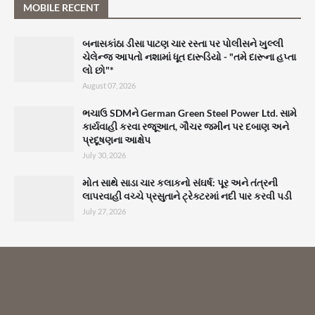
MOBILE RECENT
બનાસકાંઠા ડીસા પાટણ ચાર રસ્તા પર પોલીસને ખુલ્લી
ચેલેન્જ આપતો નશામાં ધૂત દારૂડિયો - "તમે દારૂના હપ્તા
લો છો"*
August 07, 2026
ભચાઉ SDMને German Green Steel Power Ltd. સામે
કાર્યવાહી કરવા રજૂઆત, ગૌચર જમીન પર દબાણ અને
પ્રદૂષણના આક્ષેપ
July 30, 2026
મોત સાથે સાડા ચાર કલાકનો સંઘર્ષ: પૂર અને તંત્રની
લાપરવાહી વચ્ચે પ્રસુતાને ટ્રેક્ટરમાં નદી પાર કરવી પડી
July 27, 2026