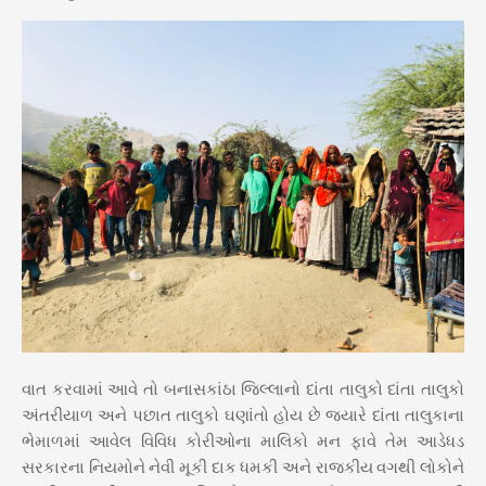
વાત કરવામાં આવે તો બનાસકાંઠા જિલ્લાનો દાંતા તાલુકો દાંતા તાલુકો
અંતરીયાળ અને પછાત તાલુકો ઘણાંતો હોય છે જ્યારે દાંતા તાલુકાના
ભેમાળમાં આવેલ વિવિધ કોરીઓના માલિકો મન ફાવે તેમ આડેધડ
સરકારના નિયમોને નેવી મૂકી દાક ધમકી અને રાજકીય વગથી લોકોને