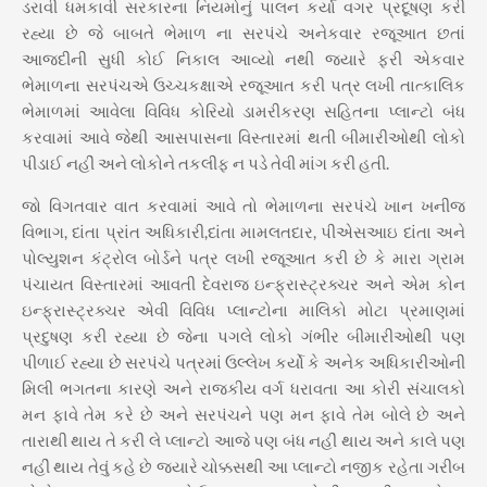
ડરાવી ધમકાવી સરકારના નિયમોનું પાલન કર્યા વગર પ્રદૂષણ કરી
રહ્યા છે જે બાબતે ભેમાળ ના સરપંચે અનેકવાર રજૂઆત છતાં
આજદીની સુધી કોઈ નિકાલ આવ્યો નથી જ્યારે ફરી એકવાર
ભેમાળના સરપંચએ ઉચ્ચકક્ષાએ રજૂઆત કરી પત્ર લખી તાત્કાલિક
ભેમાળમાં આવેલા વિવિધ કોરિયો ડામરીકરણ સહિતના પ્લાન્ટો બંધ
કરવામાં આવે જેથી આસપાસના વિસ્તારમાં થતી બીમારીઓથી લોકો
પીડાઈ નહીં અને લોકોને તકલીફ ન પડે તેવી માંગ કરી હતી.
જો વિગતવાર વાત કરવામાં આવે તો ભેમાળના સરપંચે ખાન ખનીજ
વિભાગ, દાંતા પ્રાંત અધિકારી,દાંતા મામલતદાર, પીએસઆઇ દાંતા અને
પોલ્યુશન કંટ્રોલ બોર્ડને પત્ર લખી રજૂઆત કરી છે કે મારા ગ્રામ
પંચાયત વિસ્તારમાં આવતી દેવરાજ ઇન્ફ્રાસ્ટ્રક્ચર અને એમ કોન
ઇન્ફ્રાસ્ટ્રક્ચર એવી વિવિધ પ્લાન્ટોના માલિકો મોટા પ્રમાણમાં
પ્રદુષણ કરી રહ્યા છે જેના પગલે લોકો ગંભીર બીમારીઓથી પણ
પીળાઈ રહ્યા છે સરપંચે પત્રમાં ઉલ્લેખ કર્યો કે અનેક અધિકારીઓની
મિલી ભગતના કારણે અને રાજકીય વર્ગ ધરાવતા આ કોરી સંચાલકો
મન ફાવે તેમ કરે છે અને સરપંચને પણ મન ફાવે તેમ બોલે છે અને
તારાથી થાય તે કરી લે પ્લાન્ટો આજે પણ બંધ નહીં થાય અને કાલે પણ
નહીં થાય તેવું કહે છે જ્યારે ચોક્કસથી આ પ્લાન્ટો નજીક રહેતા ગરીબ