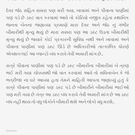
દેવર જેઠ સહિત સસરા પણ મરી ગયા, ખાવામાં અને પીવાના પાણીમાં
પણ પડે છે ડસ્ટ વાત કરવામાં આવે તો કોરિયો નજીક રહેતા સ્થાનિક
જનતા બેનના જણાવ્યા પ્રમાણે મારા દેવર અને જેઠ નું ગંભીર
બીમારીથી મૃત્યુ થયું છે મારા સસરા પણ આ ડસ્ટ ઉડતા બીમારીથી
મૃત્યુ થયું છે જ્યારે કોઈ પ્રકારની સુવિધા નથી અને ખાવામાં અને
પીવાના પાણીમાં પણ ડસ્ટ ઊડે છે અધિકારીઓ તાત્કાલિક ધોરણે
એક્શન લઈ આ પ્લાન્ટો બંધ કરાવે તેવી અમારી માંગ છે..
રાત્રે પીવાના પાણીમાં પણ પડે છે ડસ્ટ બીમારીના બીમારીમાં બે ત્રણ
ભઈ મરી ગયા ચોક્કસથી જો વાત કરવામાં આવે તો સવિતાબેન કે જે
ભત્રીજા ના ઘરે આવ્યા હતા તેમને માહિતી આપતા જણાવ્યું હતું કે
રાત્રે પીવાના પાણીમાં પણ ડસ્ટ પડે છે બીમારીને બીમારીમાં ભાઈઓ
પણ મરી ગયા છે તંત્ર આ ડસ્ટ બંધ કરાવે તેવી અમારી માંગ છે આ ડસ્ટ
બંધ નહીં થાય તો વધુ લોકોને બીમારી થશે અને લોકો વધુ મરશે..
Domain