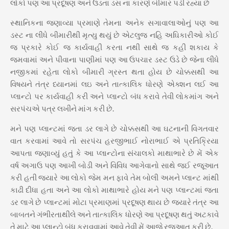
લોકો પણ આ પ્રદૂષણ અને ઉડતા ડસ ના કારણે બીમાર પડી રહ્યા છે
સ્થાનિકના જણાવ્યા પ્રમાણે તેમના અનેક સગાવાલાઓનું પણ આ
ડસ્ટ ના લીધે બીમારીથી મૃત્યુ થયું છે એટલુજ નહિ અઘિકારીઓ કોઈ
જ પ્રકારે કોઈ જ કાર્યવાહી કરતા નથી સાથે જ કહી શકાય કે
જમવામાં અને પીવાના પાણીમાં પણ આ ઉપચાર ડસ્ટ ઉડે છે જેના લીધે
નજીકમાં રહેતા લોકો બીમારી ગ્રસ્ત થતા હોય છે ચોક્કસથી આ
વિષયને તંત્ર ધ્યાનમાં લઇ અને તાત્કાલિક ધોરણે એક્શન લઈ આ
પ્લાન્ટો પર કાર્યવાહી કરી અને પ્લાન્ટો બંધ કરાવે તેવી લોકમાંગ અને
સરપંચએ પત્ર લખીને માંગ કરી છે.
મને પણ પ્લાન્ટમાં જતા ડર લાગે છે ચોક્કસથી આ ઘટનાની વિગતવાર
વાત કરવામાં આવે તો સરપંચ હરજીભાઈ નોરાભાઈ એ પ્રતિક્રિયા
આપતા જણાવ્યું હતું કે આ પ્લાન્ટોના સંચાલકો માથાભારે છે મેં એક
વર્ષ અગાઉ પણ આખી બોડી અને વિવિધ આગેવાનો સાથે જઈ રજૂઆત
કરી હતી જ્યારે આ લોકો જેમ મન ફાવે તેમ બોલી અમને પ્લાન્ટ માંથી
કાઢી દીધા હતા અને આ લોકો માથાભારે હોય મને પણ પ્લાન્ટમાં જતા
ડર લાગે છે પ્લાન્ટમાં મોટા પ્રમાણમાં પ્રદૂષણ થાય છે જ્યારે તંત્ર આ
બાબતને ગંભીરતાથીલે અને તાત્કાલિક ધોરણે આ પ્રદૂષણ થતું અટકાવે
તે માટે આ પ્લાન્ટો બંધ કરાવવામાં આવે તેવી મેં આજે રજૂઆત કરી છે.