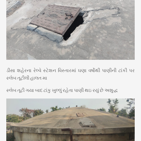
ડીસા શહેરના રેલ્વે સ્ટેશન વિસ્તારમાં ઘણા વર્ષોથી પાણીની ટાંકી પર
સ્લેબ તૂટીલી હાલત મા
સ્લેબ તૂટી ગયા બાદ ટાંકુ ખુલ્લું રહેતા પાણી થઇ રયું છે અશુદ્ધ