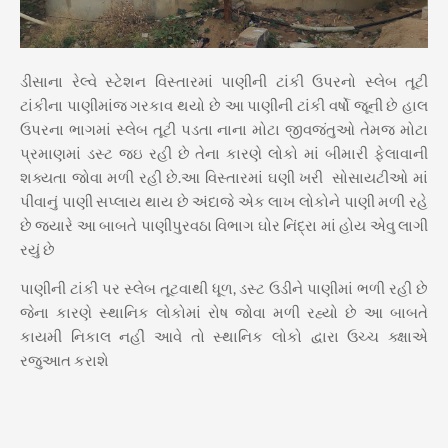
ડીસાના રેલ્વે સ્ટેશન વિસ્તારમાં પાણીની ટાંકી ઉપરનો સ્લેબ તૂટી
ટાંકીના પાણીમાંજ ગરકાવ થયો છે આ પાણીની ટાંકી વર્ષો જૂની છે હાલ
ઉપરના ભાગમાં સ્લેબ તૂટી પડતા નાના મોટા જીવજંતુઓ તેમજ મોટા
પ્રમાણમાં ડસ્ટ જઇ રહી છે તેના કારણે લોકો માં બીમારી ફેલાવાની
શક્યતા જોવા મળી રહી છે.આ વિસ્તારમાં ઘણી ખરી સોસાયટીઓ માં
પીવાનું પાણી સપ્લાય થાય છે અંદાજે એક લાખ લોકોને પાણી મળી રહે
છે જ્યારે આ બાબતે પાણીપુરવઠા વિભાગ ઘોર નિંદ્રા માં હોય એવુ લાગી
રયું છે
પાણીની ટાંકી પર સ્લેબ તૂટવાથી ધૂળ, ડસ્ટ ઉડીને પાણીમાં ભળી રહી છે
જેના કારણે સ્થાનિક લોકોમાં રોષ જોવા મળી રહ્યો છે આ બાબતે
કાયમી નિકાલ નહીં આવે તો સ્થાનિક લોકો દ્વારા ઉચ્ચ ક્ક્ષાએ
રજુઆત કરાશે