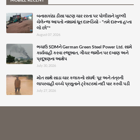
બનાસકાંઠા ડીસા પાટણ ચાર રસ્તા પર પોલીસને ખુલ્લી
ચેલેન્જ આપતો નશામાં ધૂત દારૂડિયો - "તમે દારૂના હપ્તા
લો છો"*
August 07, 2026
ભચાઉ SDMને German Green Steel Power Ltd. સામે
કાર્યવાહી કરવા રજૂઆત, ગૌચર જમીન પર દબાણ અને
પ્રદૂષણના આક્ષેપ
July 30, 2026
મોત સાથે સાડા ચાર કલાકનો સંઘર્ષ: પૂર અને તંત્રની
લાપરવાહી વચ્ચે પ્રસુતાને ટ્રેક્ટરમાં નદી પાર કરવી પડી
July 27, 2026