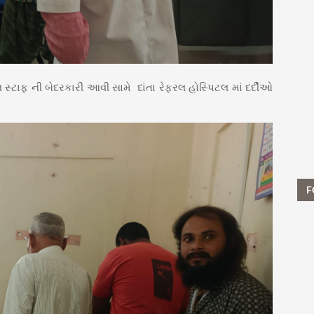
પિટલ સ્ટાફ ની બેદરકારી આવી સામે દાંતા રેફરલ હોસ્પિટલ માં દર્દીઓ
F