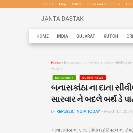
Join Us
Blog
Policy
Terms and conditions
Cont
JANTA DASTAK
HOME
INDIA
GUJARAT
KUTCH
CR
Home
Banaskantha
બનાસકાંઠા ના દાતા સીવીલ હોસ્પિટલ
આક્રોશ
Banaskantha
GUJRAT NEWS
બનાસકાંઠા ના દાતા સીવીલ
સારવાર ને બદલે બર્થ ડે પા
by
REPUBLIC INDIA TODAY
-
March 12, 2024
બનાસકાંઠા ના દાતા સીવીલ હોસ્પિટલ ના ડૉક્ટરો