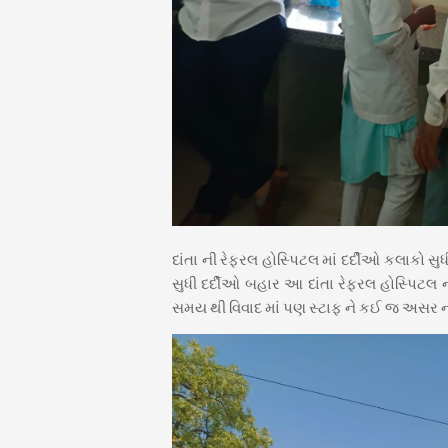
દાંતા ની રેફરલ હોસ્પિટલ માં દર્દીઓ કલાકો સુધ
સુધી દર્દીઓ બહાર આ દાંતા રેફરલ હોસ્પિટલ ન
સમય થી વિવાદ માં પણ સ્ટાફ ને કઈ જ અસર ન