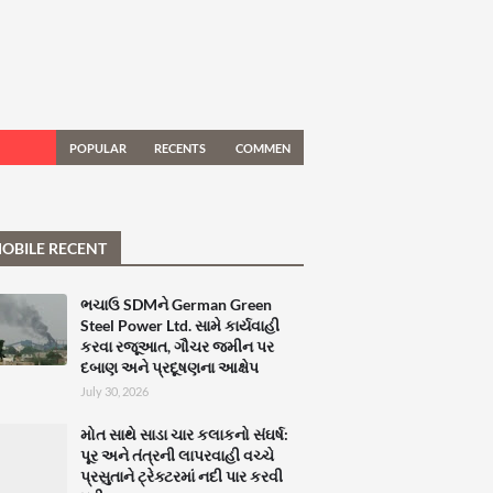
POPULAR
RECENTS
COMMEN
TS
OBILE RECENT
ભચાઉ SDMને German Green
Steel Power Ltd. સામે કાર્યવાહી
કરવા રજૂઆત, ગૌચર જમીન પર
દબાણ અને પ્રદૂષણના આક્ષેપ
July 30, 2026
મોત સાથે સાડા ચાર કલાકનો સંઘર્ષ:
પૂર અને તંત્રની લાપરવાહી વચ્ચે
પ્રસુતાને ટ્રેક્ટરમાં નદી પાર કરવી