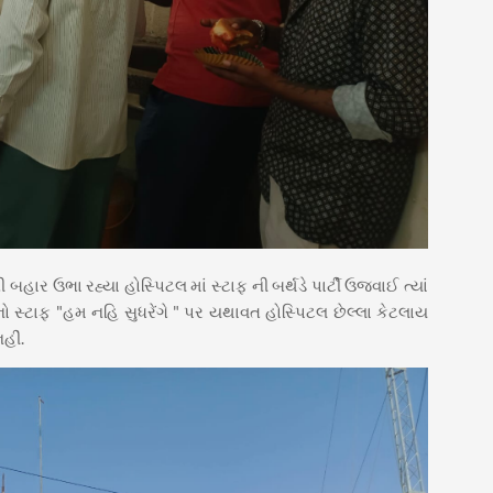
ી બહાર ઉભા રહ્યા હોસ્પિટલ માં સ્ટાફ ની બર્થડે પાર્ટી ઉજવાઈ ત્યાં
ો સ્ટાફ "હમ નહિ સુધરેંગે " પર યથાવત હોસ્પિટલ છેલ્લા કેટલાય
હીં.