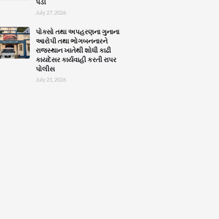
પડી
July 27, 2026
પોક્સો તથા અપહરણના ગુનાના
આરોપી તથા ભોગબનનારને
રાજસ્થાન ખાતેથી શોધી કાઢી
કાયદેસર કાર્યવાહી કરતી રાપર
પોલીસ
July 21, 2026