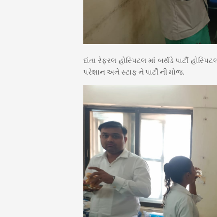
દાંતા રેફરલ હોસ્પિટલ માં બર્થડે પાર્ટી હોસ્
પરેશાન અને સ્ટાફ ને પાર્ટી ની મોજ.