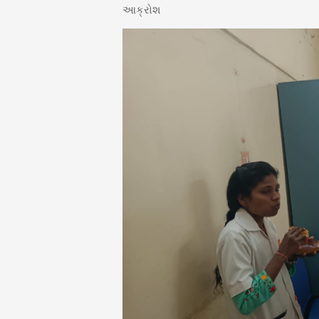
આક્રોશ