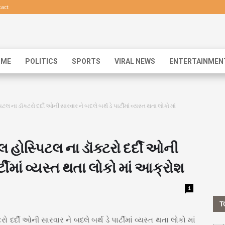
act
IME
POLITICS
SPORTS
VIRAL NEWS
ENTERTAINMEN
 ના ડૉક્ટરો દર્દી ઓની સારવાર ને બદલે બર્થ ડે પાર્ટીમાં વ્યસ્ત થતા લોકો માં
 હોસ્પિટલ ના ડૉક્ટરો દર્દી ઓની
ર્ટીમાં વ્યસ્ત થતા લોકો માં આક્રોશ
1
T
 દર્દી ઓની સારવાર ને બદલે બર્થ ડે પાર્ટીમાં વ્યસ્ત થતા લોકો માં