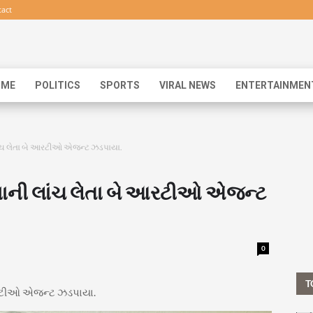
act
IME
POLITICS
SPORTS
VIRAL NEWS
ENTERTAINMEN
ાંચ લેતા બે આરટીઓ એજન્ટ ઝડપાયા.
યાની લાંચ લેતા બે આરટીઓ એજન્ટ
0
T
આરટીઓ એજન્ટ ઝડપાયા.