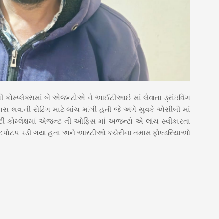
મ્પ્લેક્સમાં બે એજન્ટોએ ને આઈટીઆઈ માં લેવાતા ડ્રાંઇવિંગ
 પાસ થવાની સેટિંગ માટે લાંચ માંગી હતી જે અંગે યુવકે એસીબી માં
ટી કોમ્લેક્ષમાં એજન્ટ ની ઓફિસ માં અજન્ટો એ લાંચ સ્વીકારતા
ટર ટપોટપ પડી ગયા હતા અને આરટીઓ કચેરીના તમામ ફોલ્ડરિયાઓ