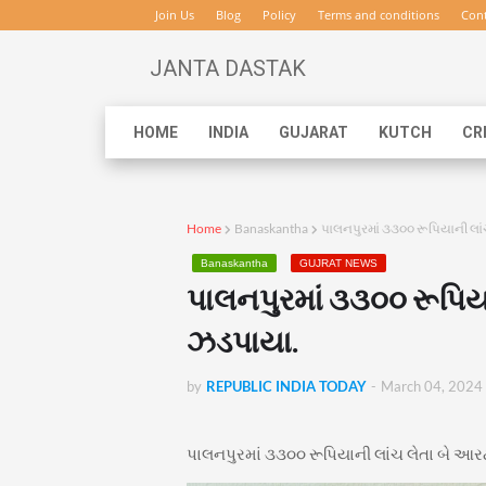
Join Us
Blog
Policy
Terms and conditions
Cont
JANTA DASTAK
HOME
INDIA
GUJARAT
KUTCH
CR
Home
Banaskantha
પાલનપુરમાં ૩૩૦૦ રૂપિયાની લ
Banaskantha
GUJRAT NEWS
પાલનપુરમાં ૩૩૦૦ રૂપિ
ઝડપાયા.
by
REPUBLIC INDIA TODAY
-
March 04, 2024
પાલનપુરમાં ૩૩૦૦ રૂપિયાની લાંચ લેતા બે 