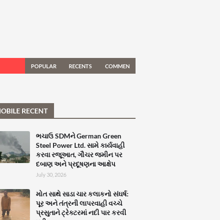
POPULAR
RECENTS
COMMEN
TS
OBILE RECENT
ભચાઉ SDMને German Green
Steel Power Ltd. સામે કાર્યવાહી
કરવા રજૂઆત, ગૌચર જમીન પર
દબાણ અને પ્રદૂષણના આક્ષેપ
July 30, 2026
મોત સાથે સાડા ચાર કલાકનો સંઘર્ષ:
પૂર અને તંત્રની લાપરવાહી વચ્ચે
પ્રસુતાને ટ્રેક્ટરમાં નદી પાર કરવી