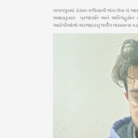
પાલનપુરમાં ૩૩૦૦ રૂપિયાની લાંચ લેતા બ
અક્ષયકુમાર પ્રજાપતિ અને અકિલહુસેન સૈ
આરોપીઓએ અરજદારનું લર્નીંગ લાયસન્સ કઢાવવા 