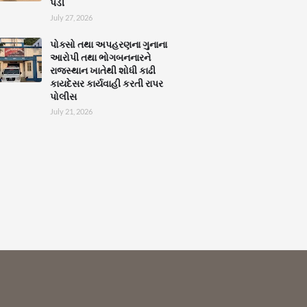
પડી
July 27, 2026
પોક્સો તથા અપહરણના ગુનાના
આરોપી તથા ભોગબનનારને
રાજસ્થાન ખાતેથી શોધી કાઢી
કાયદેસર કાર્યવાહી કરતી રાપર
પોલીસ
July 21, 2026