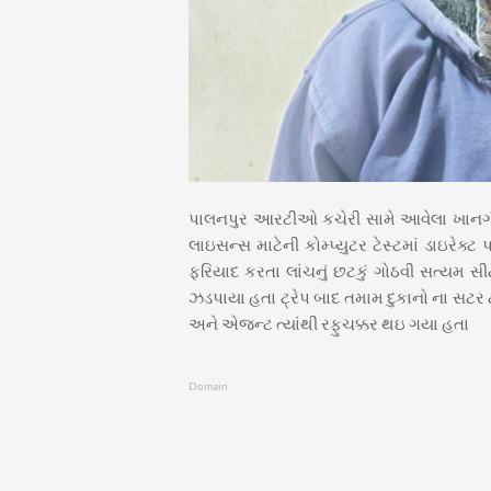
પાલનપુર આરટીઓ કચેરી સામે આવેલા ખાનગી કો
લાઇસન્સ માટેની કોમ્પ્યુટર ટેસ્ટમાં ડાઇરેક્ટ
ફરિયાદ કરતા લાંચનું છટકું ગોઠવી સત્યમ સી
ઝડપાયા હતા ટ્રેપ બાદ તમામ દુકાનો ના સ
અને એજન્ટ ત્યાંથી રફુચક્કર થઇ ગયા હતા
Domain