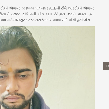
ે આરટીઓ એજન્ટ ઝડપાયા પાલનપુર ACBની ટીમે આરટીઓ એજન્ટ
યદને ૩૩૦૦ રૂપિયાની લાંચ લેતા રંગેહાથ ઝડપી પાડયા હતા
માટે કોમ્પ્યુટર ટેસ્ટ ડાયરેકટ અપાવવા માટે માંગી હતી લાંચ
F