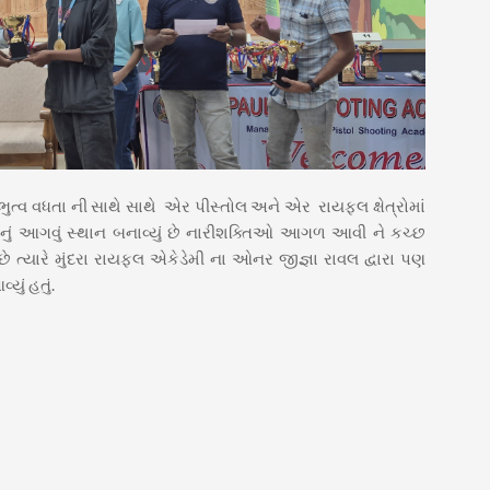
ં પ્રભુત્વ વધતા ની સાથે સાથે એર પીસ્તોલ અને એર રાયફલ ક્ષેત્રોમાં
 આગવું સ્થાન બનાવ્યું છે નારીશક્તિઓ આગળ આવી ને કચ્છ
 છે ત્યારે મુંદરા રાયફલ એકેડેમી ના ઓનર જીજ્ઞા રાવલ દ્વારા પણ
ું હતું.