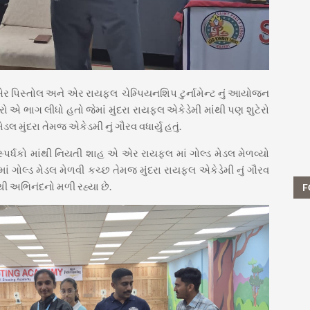
એર પિસ્તોલ અને એર રાયફલ ચેમ્પિયનશિપ ટુર્નામેન્ટ નું આયોજન
ટરો એ ભાગ લીધો હતો જેમાં મુંદરા રાયફલ એકેડેમી માંથી પણ શુટેરો
 મુંદરા તેમજ એકેડમી નું ગૌરવ વધાર્યુ હતું.
ા સ્પર્ધકો માંથી નિયતી શાહ એ એર રાયફલ માં ગોલ્ડ મેડલ મેળવ્યો
 ગોલ્ડ મેડલ મેળવી કચ્છ તેમજ મુંદરા રાયફલ એકેડેમી નું ગૌરવ
ર થી અભિનંદનો મળી રહ્યા છે.
F