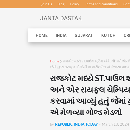
Join Us
Blog
Policy
Terms and conditions
Cont
JANTA DASTAK
HOME
INDIA
GUJARAT
KUTCH
CR
Home
રાજકોટ મધ્યે ST.પાઉલ શૂટિંગ એકેડમી ખાતે એર પ
જેમાં મુંદરા રાયફલ એકેડેમી ના નારીશક્તિ એ મેળવ્યા ગોલ્ડ
રાજકોટ મધ્યે ST.પાઉલ શ
અને એર રાયફલ ચેમ્પિયન
કરવામાં આવ્યું હતું જેમા
એ મેળવ્યા ગોલ્ડ મેડલો
by
REPUBLIC INDIA TODAY
-
March 10, 2024