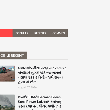
POPULAR
RECENTS
COMMEN
TS
OBILE RECENT
બનાસકાંઠા ડીસા પાટણ ચાર રસ્તા પર
પોલીસને ખુલ્લી ચેલેન્જ આપતો
નશામાં ધૂત દારૂડિયો - "તમે દારૂના
હપ્તા લો છો"*
August 07, 2026
ભચાઉ SDMને German Green
Steel Power Ltd. સામે કાર્યવાહી
કરવા રજૂઆત, ગૌચર જમીન પર