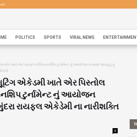
act
IME
POLITICS
SPORTS
VIRAL NEWS
ENTERTAINMEN
િસ્તોલ અને એર રાયફલ ચેમ્પિયનશિપ ટુર્નામેન્ટ નું આયોજન કરવામાં આવ્યું હતું
 મેડલો
ૂટિંગ એકેડમી ખાતે એર પિસ્તોલ
શિપ ટુર્નામેન્ટ નું આયોજન
ં મુંદરા રાયફલ એકેડેમી ના નારીશક્તિ
T
0