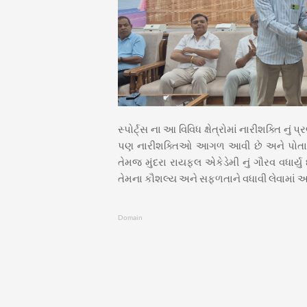
સ્પોર્ટ્સ ના આ વિવિધ ક્ષેત્રોમાં નારીશક્તિ નુ
પણ નારીશક્તિઓ આગળ આવી છે અને પોતાનું
તેમજ મુંદરા રાયફલ એકેડેમી નું ગૌરવ વધાર્યુ
તેમના કૌશલ્ય અને સફળતાને વધાવી લેવામાં આવ્ય
Domain