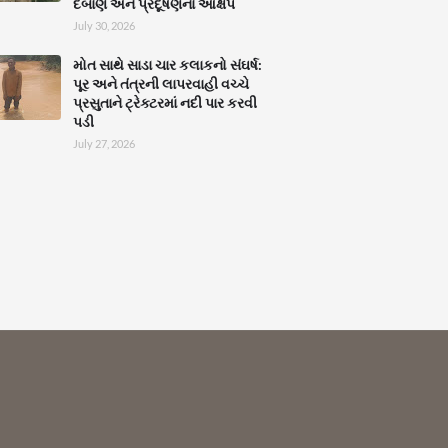
દબાણ અને પ્રદૂષણના આક્ષેપ
July 30, 2026
મોત સાથે સાડા ચાર કલાકનો સંઘર્ષ:
પૂર અને તંત્રની લાપરવાહી વચ્ચે
પ્રસુતાને ટ્રેક્ટરમાં નદી પાર કરવી
પડી
July 27, 2026