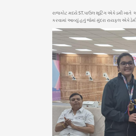
રાજકોટ મધ્યે ST.પાઉલ શૂટિંગ એકેડમી ખાતે 
કરવામાં આવ્યું હતું જેમાં મુંદરા રાયફલ એકેડે