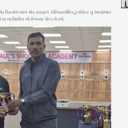
એર પિસ્તોલ અને એર રાયફલ ચેમ્પિયનશિપ ટુર્નામેન્ટ નું આયોજન
મી ના નારીશક્તિ એ મેળવ્યા ગોલ્ડ મેડલો