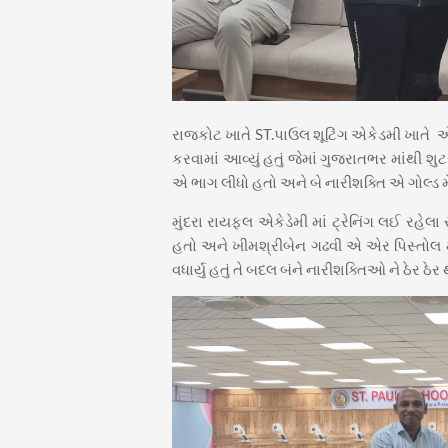
રાજકોટ ખાતે ST.પાઉલ શૂટિંગ એકેડમી ખાતે 
કરવામાં આવ્યું હતું જેમાં ગુજરાતભર માંથી શુ
એ ભાગ લીધો હતો અને બે નારીશક્તિ એ ગોલ્ડ મેડલ
મુંદરા રાયફલ એકેડેમી માં ટ્રેનિંગ લઈ રહેલ
હતો અને ખીમશ્રીબેન ગઢવી એ એર પિસ્તોલ માં
વધાર્યુ હતું તે બદલ બંને નારીશક્તિઓ ને ઠેર ઠે