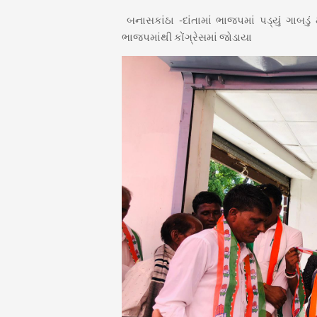
બનાસકાંઠા -દાંતામાં ભાજપમાં પડ્યું ગાબ
ભાજપમાંથી કોંગ્રેસમાં જોડાયા