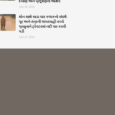
દબાણ અને પ્રદૂષણના આક્ષેપ
July 30, 2026
મોત સાથે સાડા ચાર કલાકનો સંઘર્ષ:
પૂર અને તંત્રની લાપરવાહી વચ્ચે
પ્રસુતાને ટ્રેક્ટરમાં નદી પાર કરવી
પડી
July 27, 2026