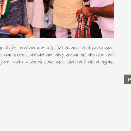
 કોંગ્રેસ કાર્યાલય શરૂ કર્યું મોટી સંખ્યામાં લોકો હાજર રહ્યા
રા લગાયા દાંતામાં ગેનીબેને સભા યોજી સભામાં ભારે ભીડ જોવા મળી
ંગ્રેસના અનેક આગેવાનો હાજર રહ્યા સૌથી વધારે લીડ થી જીતશું
F