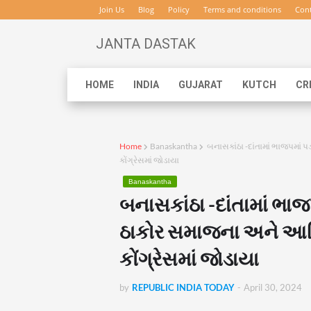
Join Us
Blog
Policy
Terms and conditions
Cont
JANTA DASTAK
HOME
INDIA
GUJARAT
KUTCH
CR
Home
Banaskantha
બનાસકાંઠા -દાંતામાં ભાજપમાં પ
કોંગ્રેસમાં જોડાયા
Banaskantha
બનાસકાંઠા -દાંતામાં ભાજપમ
ઠાકોર સમાજના અને આદ
કોંગ્રેસમાં જોડાયા
by
REPUBLIC INDIA TODAY
-
April 30, 2024