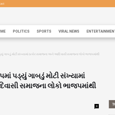
act
IME
POLITICS
SPORTS
VIRAL NEWS
ENTERTAINMEN
ડ્યું ગાબડું મોટી સંખ્યામાં ઠાકોર સમાજના અને આદિવાસી સમાજના લોકો ભાજપમાંથી
ાં પડ્યું ગાબડું મોટી સંખ્યામાં
િવાસી સમાજના લોકો ભાજપમાંથી
T
0