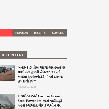
POPULAR
RECENTS
COMMEN
TS
OBILE RECENT
બનાસકાંઠા ડીસા પાટણ ચાર રસ્તા પર
પોલીસને ખુલ્લી ચેલેન્જ આપતો
નશામાં ધૂત દારૂડિયો - "તમે દારૂના
હપ્તા લો છો"*
August 07, 2026
ભચાઉ SDMને German Green
Steel Power Ltd. સામે કાર્યવાહી
કરવા રજૂઆત, ગૌચર જમીન પર