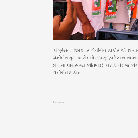
કોંગ્રેસના ઉમેદવાર ગેનીબેન ઠાકોર એ દાતામાં
ગેનીબેન તુમ આગે બઢો હમ તુમ્હારે સાથ ના ના
દાંતાના ધારાસભ્ય કાંતિભાઈ ખરાડી તેમજ કો
ગેનીબેન ઠાકોર
Domain