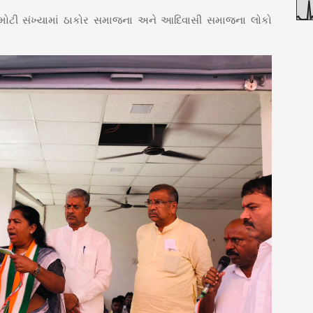
ડું મોટી સંખ્યામાં ઠાકોર સમાજના અને આદિવાસી સમાજના લોકો