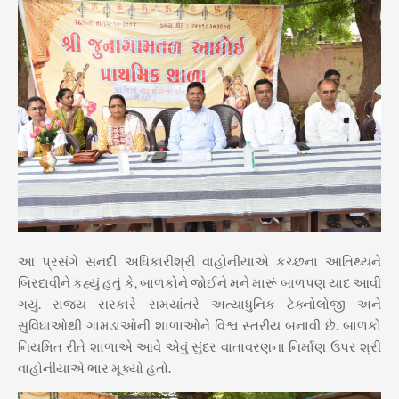
આ પ્રસંગે સનદી અધિકારીશ્રી વાહોનીયાએ કચ્છના આતિથ્યને
બિરદાવીને કહ્યું હતું કે, બાળકોને જોઈને મને મારૂં બાળપણ યાદ આવી
ગયું. રાજ્ય સરકારે સમયાંતરે અત્યાધુનિક ટેક્નોલોજી અને
સુવિધાઓથી ગામડાઓની શાળાઓને વિશ્વ સ્તરીય બનાવી છે. બાળકો
નિયમિત રીતે શાળાએ આવે એવું સુંદર વાતાવરણના નિર્માણ ઉપર શ્રી
વાહોનીયાએ ભાર મૂક્યો હતો.