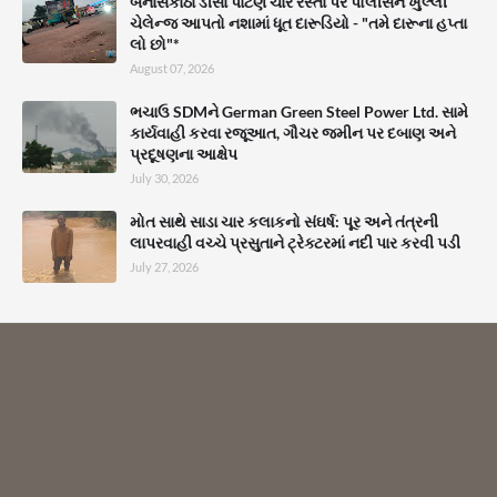
બનાસકાંઠા ડીસા પાટણ ચાર રસ્તા પર પોલીસને ખુલ્લી
ચેલેન્જ આપતો નશામાં ધૂત દારૂડિયો - "તમે દારૂના હપ્તા
લો છો"*
August 07, 2026
ભચાઉ SDMને German Green Steel Power Ltd. સામે
કાર્યવાહી કરવા રજૂઆત, ગૌચર જમીન પર દબાણ અને
પ્રદૂષણના આક્ષેપ
July 30, 2026
મોત સાથે સાડા ચાર કલાકનો સંઘર્ષ: પૂર અને તંત્રની
લાપરવાહી વચ્ચે પ્રસુતાને ટ્રેક્ટરમાં નદી પાર કરવી પડી
July 27, 2026