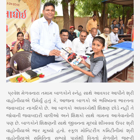
પ્રવેશ મેળવનારા તમામ બાળકોને સ્નેહ સાથે આવકાર આપીને શ્રી
વાહોનીયાએ ઉમેર્યું હતું કે, આજના બાળકો એ ભવિષ્યના ભારતના
જવાબદાર નાગરિકો છે. આ બાળકો અધવચ્ચેથી શિક્ષણ છોડે નહીં તે
જોવાની જવાબદારી વાલીઓ અને શિક્ષકો સાથે ગામના આગેવાનોની
પણ છે. બાળકોને શિક્ષણની સાથે જીવનના મૂલ્યો શીખવવા ઉપર શ્રી
વાહોનીયાએ ભાર મૂક્યો હતો. સ્કૂલ મોનિટરીંગ કમિટીનીમાં શ્રી
વાહોનીયાએ સમિતિના સભ્યો પાસેથી વિગતો મેળવીને જરૂરી