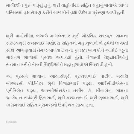
માર્ગદર્શન પુરૂ પાડ્યું હતું. શ્રી વાહોનીયા સહિત મહાનુભાવોએ શાળા
પરિસરમાં વૃક્ષારોપણ કરીને બાળકોને વૃક્ષો ઉછેરવા પ્રેરણા આપી હતી.
શ્રી વાહોનીયા, ભચાઉ મામલતદાર શ્રી મોડસિંહ રાજપૂત,‌ ગામના
સરપંચશ્રી રાજાભાઈ મણોદરા સહિતના મહાનુભાવોએ હર્ષની લાગણી
સાથે આંગણવાડી તેમજ બાલવાટિકાના કુલ ૪૧ બાળકોને આધોઈ જુના
ગામતળ શાળામાં પ્રવેશ અપાવ્યો હતો. તેજસ્વી વિદ્યાર્થીઓનું
સન્માન કરીને તેમની સિદ્ધિઓને મહાનુભાવોએ બિરદાવી હતી.
આ પ્રસંગે શાળાના આચાર્યશ્રી પ્રકાશભાઈ પાટીલ, ભચાઉ
બીઆરસી કોર્ડિનેટર શ્રી વિજયભાઈ પંડ્યા, આઈસીડીએસના
પ્રીતિબેન પંડ્યા, આરબીએસકેના તબીબ ડૉ. મીનાબેન, ગામના
આગેવાન સર્વશ્રી હિરાભાઈ, શ્રી કરશનભાઈ, શ્રી ગુલામભાઈ, શ્રી
કાસમભાઈ સહિત ગ્રામજનો ઉપસ્થિત રહ્યા હતા.
Domain