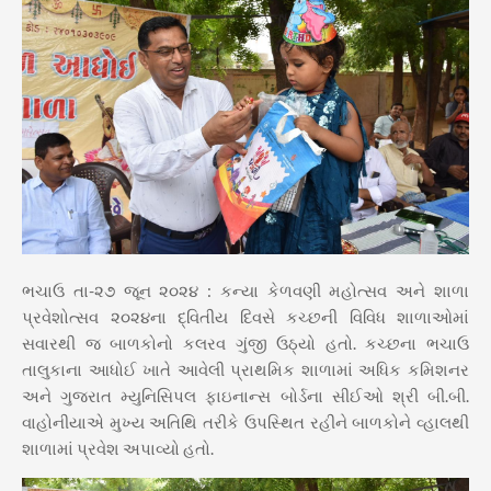
ભચાઉ તા-૨૭ જૂન ૨૦૨૪ : કન્યા કેળવણી મહોત્સવ અને શાળા
પ્રવેશોત્સવ ૨૦૨૪ના દ્વિતીય દિવસે કચ્છની વિવિધ શાળાઓમાં
સવારથી જ બાળકોનો કલરવ ગુંજી ઉઠ્યો હતો. કચ્છના ભચાઉ
તાલુકાના આધોઈ ખાતે આવેલી પ્રાથમિક શાળામાં અધિક કમિશનર
અને ગુજરાત મ્યુનિસિપલ ફાઇનાન્સ બોર્ડના સીઈઓ શ્રી બી.બી.
વાહોનીયાએ મુખ્ય અતિથિ તરીકે ઉપસ્થિત રહીને બાળકોને વ્હાલથી
શાળામાં પ્રવેશ અપાવ્યો હતો.